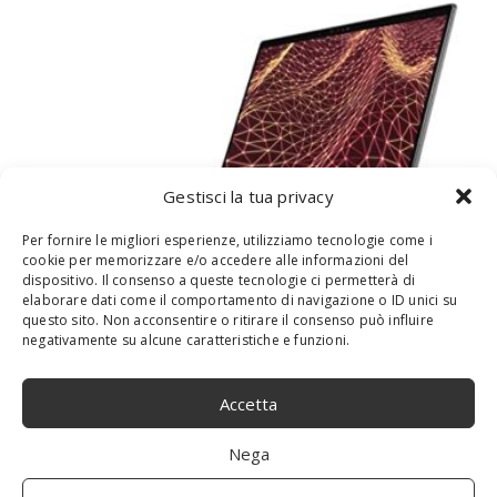
Gestisci la tua privacy
Per fornire le migliori esperienze, utilizziamo tecnologie come i
cookie per memorizzare e/o accedere alle informazioni del
PORTÁTIL INTERNACIONAL DELL LATITUDE
dispositivo. Il consenso a queste tecnologie ci permetterà di
7430 14,0″ FHD I5 W10P+W11P I5-
elaborare dati come il comportamento di navigazione o ID unici su
questo sito. Non acconsentire o ritirare il consenso può influire
1245U,16GBDDR4,256GBSSD
negativamente su alcune caratteristiche e funzioni.
Accetta
Nega