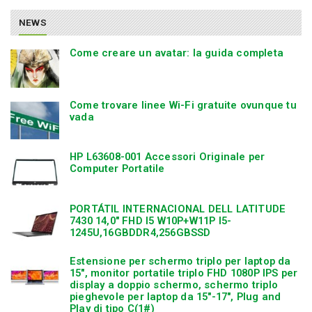
NEWS
Come creare un avatar: la guida completa
Come trovare linee Wi-Fi gratuite ovunque tu
vada
HP L63608-001 Accessori Originale per
Computer Portatile
PORTÁTIL INTERNACIONAL DELL LATITUDE
7430 14,0″ FHD I5 W10P+W11P I5-
1245U,16GBDDR4,256GBSSD
Estensione per schermo triplo per laptop da
15″, monitor portatile triplo FHD 1080P IPS per
display a doppio schermo, schermo triplo
pieghevole per laptop da 15″-17″, Plug and
Play di tipo C(1#)