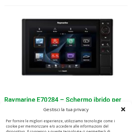
Raymarine E70284 – Schermo ibrido per
sonda tattile, multifunzione, con Wi-Fi
Gestisci la tua privacy
senza mappe 3
Per fornire le migliori esperienze, utilizziamo tecnologie come i
By
admin
-
29 Ottobre 2020
0
cookie per memorizzare e/o accedere alle informazioni del
Schermo multifunzione ES127.Navigazione ad alte
dispositivo. Il consenso a queste tecnologie ci permetterà di