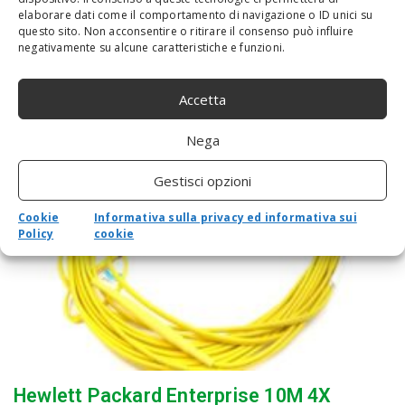
elaborare dati come il comportamento di navigazione o ID unici su
prestazioni.Facile da usare e velocePulsante girevole
questo sito. Non acconsentire o ritirare il consenso può influire
multifunzione.Contenuto della confezione: Raymarine è di serie
negativamente su alcune caratteristiche e funzioni.
– ES127 Hybrid Touch schermo multifunzione, Finder 12,1 con
WiFi (senza scheda)....
Accetta
Nega
Gestisci opzioni
Cookie
Informativa sulla privacy ed informativa sui
Policy
cookie
Hewlett Packard Enterprise 10M 4X