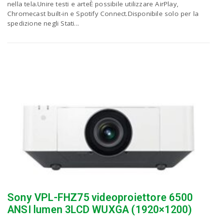
P
nella tela.Unire testi e arteÈ possibile utilizzare AirPlay,
C
a
Chromecast built-in e Spotify Connect.Disponibile solo per la
spedizione negli Stati...
v
i
g
a
t
i
Sony VPL-FHZ75 videoproiettore 6500
ANSI lumen 3LCD WUXGA (1920×1200)
o