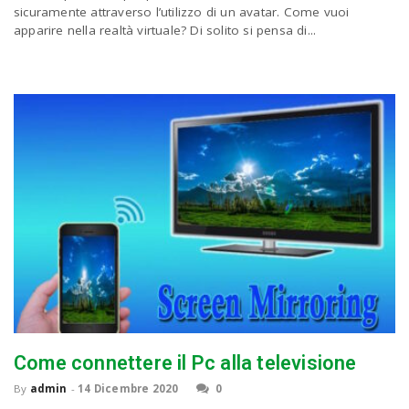
P
sicuramente attraverso l’utilizzo di un avatar. Come vuoi
C
a
apparire nella realtà virtuale? Di solito si pensa di...
v
i
g
a
t
i
Come connettere il Pc alla televisione
By
admin
-
14 Dicembre 2020
0
o