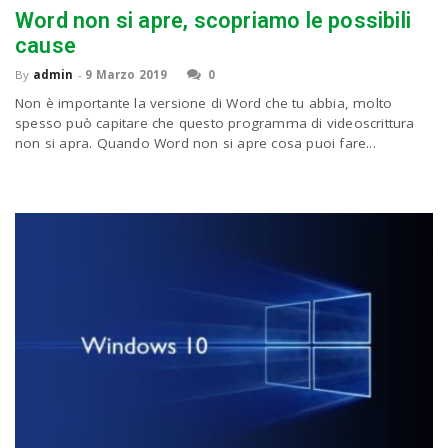
Word non si apre, scopriamo le possibili
cause
By
admin
-
9 Marzo 2019
0
Non è importante la versione di Word che tu abbia, molto
spesso può capitare che questo programma di videoscrittura
non si apra. Quando Word non si apre cosa puoi fare...