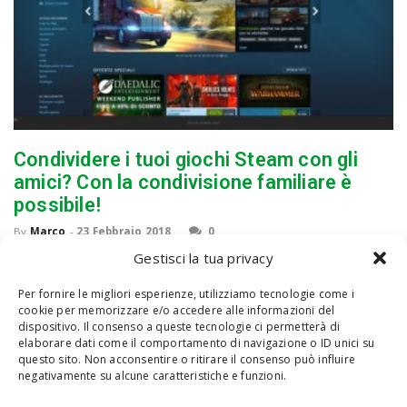
Condividere i tuoi giochi Steam con gli
amici? Con la condivisione familiare è
possibile!
By
Marco
-
23 Febbraio 2018
0
Steam è l'ormai arcinota piattaforma dedicata ai videogames
Gestisci la tua privacy
creata da Valve. Qualunque videogiocatore moderno è dotato
di un account, con una libreria più o meno fornita, al quale può
Per fornire le migliori esperienze, utilizziamo tecnologie come i
cookie per memorizzare e/o accedere alle informazioni del
collegarsi...
dispositivo. Il consenso a queste tecnologie ci permetterà di
elaborare dati come il comportamento di navigazione o ID unici su
questo sito. Non acconsentire o ritirare il consenso può influire
negativamente su alcune caratteristiche e funzioni.