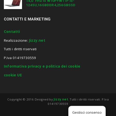
14,0″ FHD I5 W10P+W11P I5-
1245U,16GBDDR4,256GBSSD
CONTATTI E MARKETING
Contatti
Realizzazione:
Jizzy.net
Tutti i diritti riservati
P.Iva 01419730559
Informativa privacy e politica dei cookie
cookie UE
Copyright © 2016 Designed by
Jizzy.net
. Tutti i diritti riservati. P.Iva
01419730559
Gestisci consenso