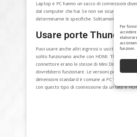
Laptop e PC hanno un sacco di connessioni dive
dal computer che hai. Se non sei sicuro, controll
determinarne le specifiche. Solitamente un cavo 
Per forni
Usare porte Thunderbo
accedere 
elaborare
acconsent
Puoi usare anche altri ingressi o uscite. Thunder
funzioni.
solito funzionano anche con HDMI. Thunderbolt s
connettore erano le stesse di Mini DisplayPort, q
dovrebbero funzionare. Le versioni più recenti ut
dimensioni standard è comune ai PC Windows. An
con questo tipo di connessione da un lato e HDMI