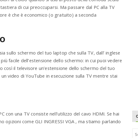
la tastiera di cui preoccuparsi. Ma passare dal PC alla TV
liore è che è economico (o gratuito) a seconda
mo
ia sullo schermo del tuo laptop che sulla TV, dall’ inglese
iù facile dell’estensione dello schermo: in cui puoi vedere
o così il televisore un’estensione dello schermo del tuo
e un video di YouTube in esecuzione sulla TV mentre stai
C con una TV consiste nell’utilizzo del cavo HDMI. Se hai
 sono opzioni come GLI INGRESSI VGA , ma stiamo parlando
S
e