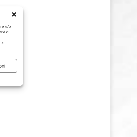
are e/o
erà di
e e
oni