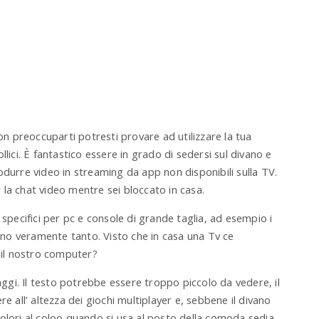
non preoccuparti potresti provare ad utilizzare la tua
lici. È fantastico essere in grado di sedersi sul divano e
rodurre
video in streaming
da app non disponibili sulla TV.
r la
chat video
mentre sei bloccato in casa.
 specifici per pc e console di grande taglia, ad esempio i
ano veramente tanto. Visto che in casa una Tv ce
n il nostro computer?
gi. Il testo potrebbe essere troppo piccolo da vedere, il
e all’ altezza dei giochi multiplayer e, sebbene il divano
ori al coloo quando si usa al posto della comoda sedia