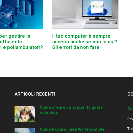
per gestire in
Il tuo computer è sempre
efficiente
acceso anche se non lo usi?
i e poliambulatori?
Gli errori da non fare!
ARTICOLI RECENTI
CO
Come creare un avatar: la guida
Co
completa
Re
Tut
Come trovare linee Wi-Fi gratuite