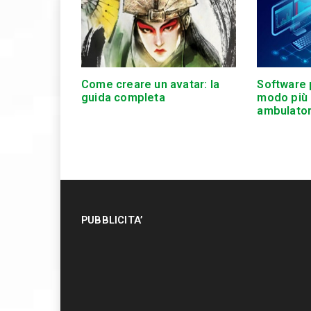
Come creare un avatar: la
Software 
guida completa
modo più 
ambulator
PUBBLICITA’