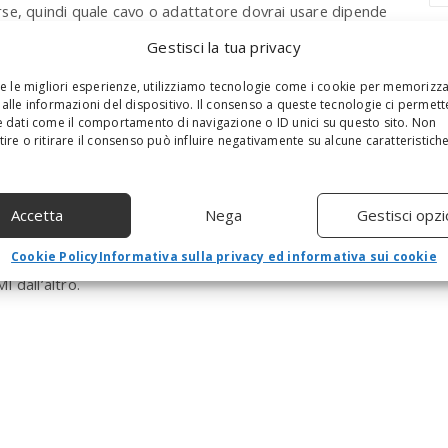
rse, quindi quale cavo o adattatore dovrai usare dipende
a
a il manuale o cerca su Google il modello per
r
Gestisci la tua privacy
c
HDMI da 2 o 3 metri è sufficiente.
h
re le migliori esperienze, utilizziamo tecnologie come i cookie per memorizz
a
lt Displayport o Usb-C
alle informazioni del dispositivo. Il consenso a queste tecnologie ci permett
n
 dati come il comportamento di navigazione o ID unici su questo sito. Non
d
ire o ritirare il consenso può influire negativamente su alcune caratteristich
h
bolt, DisplayPort o Mini DisplayPort: tutte queste porte di
i
i trova su molti laptop. Le prime due versioni del
t
uindi i cavi o gli adattatori da Mini DisplayPort a HDMI
Accetta
Nega
Gestisci opzi
e
ilizzano gli stessi connettori di USB-C. DisplayPort di
n
Cookie Policy
Informativa sulla privacy ed informativa sui cookie
t
cora una volta, avrai bisogno di un adattatore o cavo
e
 dall’altro.
r
.
.
.