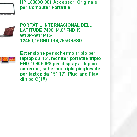
HP L63608-001 Accessori Originale
per Computer Portatile
PORTÁTIL INTERNACIONAL DELL
LATITUDE 7430 14,0″ FHD I5
W10P+W11P I5-
1245U,16GBDDR4,256GBSSD
Estensione per schermo triplo per
laptop da 15″, monitor portatile triplo
FHD 1080P IPS per display a doppio
schermo, schermo triplo pieghevole
per laptop da 15″-17″, Plug and Play
di tipo C(1#)