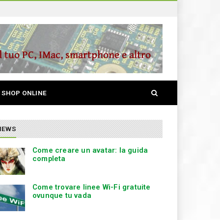
S
SHOP ONLINE
e
a
r
c
NEWS
h
Come creare un avatar: la guida
completa
Come trovare linee Wi-Fi gratuite
ovunque tu vada