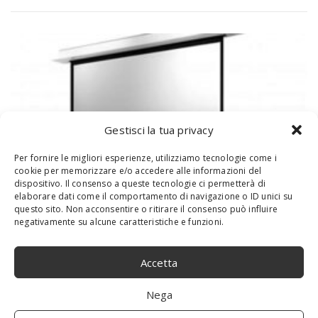
Gestisci la tua privacy
Per fornire le migliori esperienze, utilizziamo tecnologie come i
cookie per memorizzare e/o accedere alle informazioni del
dispositivo. Il consenso a queste tecnologie ci permetterà di
elaborare dati come il comportamento di navigazione o ID unici su
questo sito. Non acconsentire o ritirare il consenso può influire
negativamente su alcune caratteristiche e funzioni.
Release Schermo di proiezione/proiettore
Elettrico/motorizzato Intelligente per
Accetta
Montaggio a soffitto 16: 9 con
Telecomando per proiettore Domestico
Nega
(Size : 130 inch)