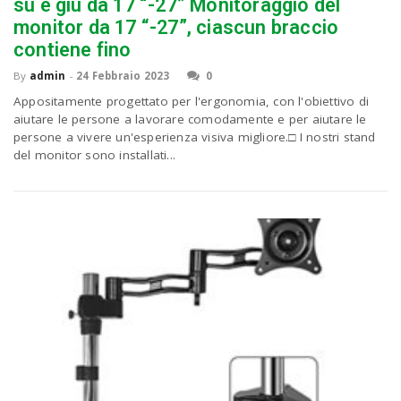
P
su e giù da 17 “-27” Monitoraggio del
C
a
monitor da 17 “-27”, ciascun braccio
contiene fino
v
By
admin
-
24 Febbraio 2023
0
Appositamente progettato per l'ergonomia, con l'obiettivo di
aiutare le persone a lavorare comodamente e per aiutare le
i
persone a vivere un'esperienza visiva migliore.□ I nostri stand
del monitor sono installati...
g
a
t
i
o