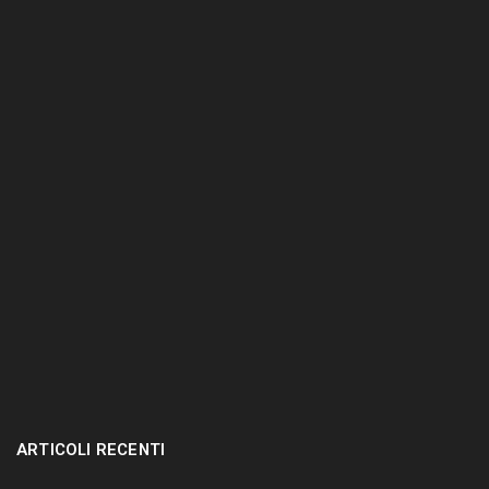
t
e
r
.
.
.
ARTICOLI RECENTI