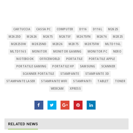
CARTUCCIA
CASSA PC
COMPUTER
D116
D116L
M2625
M2625D
M2626
M2675
M2675F
M2675FN
M2676
M2825
M2825DW
M2825ND
M2826
M2875
M2875FW
MLTD116L
MLTD116S
MONITOR
MONITOR GAMING
MONITOR PC
NERO
NOTEBOOK
OFFICEWORLD
PORTATILE
PORTATILE APPLE
PORTATILE GAMING
PORTATILE HP
SAMSUNG
SCANNER
SCANNER PORTATILE
STAMPANTE
STAMPANTE 3D
STAMPANTE LASER
STAMPANTE WIFI
STAMPANTI
TABLET
TONER
WEBCAM
XPRESS
RELATED NEWS