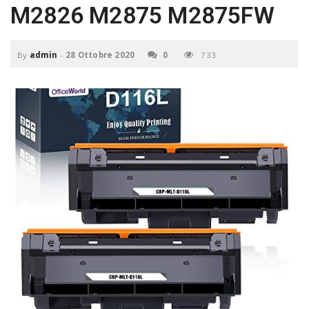
P
M2826 M2875 M2875FW
C
a
By
admin
-
28 Ottobre 2020
0
733
v
i
g
a
t
i
o