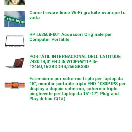
Come trovare linee Wi-Fi gratuite ovunque tu
vada
HP L63608-001 Accessori Originale per
Computer Portatile
PORTÁTIL INTERNACIONAL DELL LATITUDE
7430 14,0″ FHD I5 W10P+W11P I5-
1245U,16GBDDR4,256GBSSD
Estensione per schermo triplo per laptop da
15″, monitor portatile triplo FHD 1080P IPS per
display a doppio schermo, schermo triplo
pieghevole per laptop da 15″-17″, Plug and
Play di tipo C(1#)