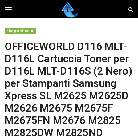
S
T
k
w
i
e
T
p
a
t
k
Shop online
o
e
o
m
r
OFFICEWORLD D116 MLT-
a
,
i
f
g
D116L Cartuccia Toner per
n
a
c
i
D116L MLT-D116S (2 Nero)
o
v
g
n
o
per Stampanti Samsung
t
l
e
a
l
Xpress SL M2625 M2625D
n
r
t
e
M2626 M2675 M2675F
i
e
l
M2675FN M2676 M2825
t
u
n
M2825DW M2825ND
o