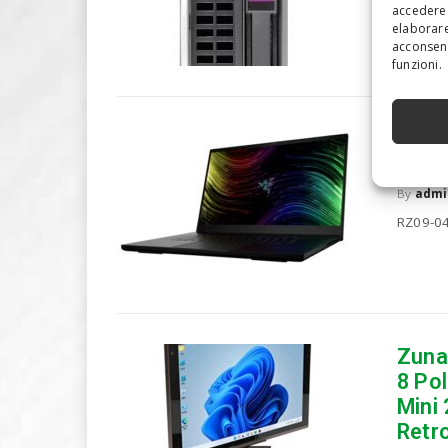
Prezzo: 
accedere 
elaborare
acconsent
funzioni.
Raze
240H
By
admi
RZ09-04
Zuna
8 Pol
Mini 
Retro