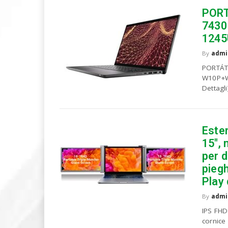
u
PORT
o
7430
P
C
1245
By
admi
PORTÁTI
W10P+W1
Dettagli
Esten
15″, 
per 
piegh
Play 
By
admi
IPS FHD
cornice 