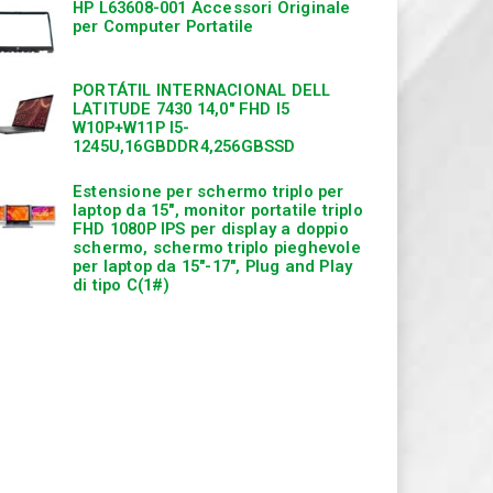
HP L63608-001 Accessori Originale
per Computer Portatile
PORTÁTIL INTERNACIONAL DELL
LATITUDE 7430 14,0″ FHD I5
W10P+W11P I5-
1245U,16GBDDR4,256GBSSD
Estensione per schermo triplo per
laptop da 15″, monitor portatile triplo
FHD 1080P IPS per display a doppio
schermo, schermo triplo pieghevole
per laptop da 15″-17″, Plug and Play
di tipo C(1#)