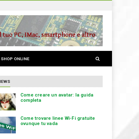
S
SHOP ONLINE
e
a
r
c
NEWS
h
Come creare un avatar: la guida
completa
Come trovare linee Wi-Fi gratuite
ovunque tu vada