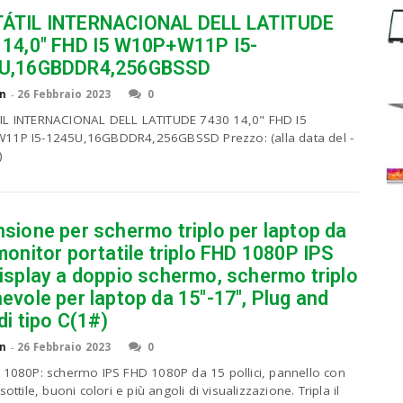
ÁTIL INTERNACIONAL DELL LATITUDE
 14,0″ FHD I5 W10P+W11P I5-
U,16GBDDR4,256GBSSD
n
-
26 Febbraio 2023
0
L INTERNACIONAL DELL LATITUDE 7430 14,0" FHD I5
1P I5-1245U,16GBDDR4,256GBSSD Prezzo: (alla data del -
)
sione per schermo triplo per laptop da
monitor portatile triplo FHD 1080P IPS
display a doppio schermo, schermo triplo
evole per laptop da 15″-17″, Plug and
di tipo C(1#)
n
-
26 Febbraio 2023
0
 1080P: schermo IPS FHD 1080P da 15 pollici, pannello con
sottile, buoni colori e più angoli di visualizzazione. Tripla il