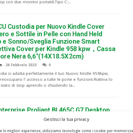
op con due monitor portatili.Tipo C:...
U Custodia per Nuovo Kindle Cover
ro e Sottile in Pelle con Hand Held
p e Sonno/Sveglia Funzione Smart
ettiva Cover per Kindle 958 kpw，Cassa
riore Nera 6,6″(14X18.5X2cm)
n
-
26 Febbraio 2023
0
odia si adatta perfettamente il tuo Nuovo Kindle 958kpw,
eoccuparsi l' accesso a tutte le porte e funzioni.Riattiva lo
 stato di stop aprendo o chiudendo la...
nterprise Proliant BL465C G7 Desktop
uter
Gestisci la tua privacy
n
-
26 Febbraio 2023
0
re le migliori esperienze, utilizziamo tecnologie come i cookie per memorizz