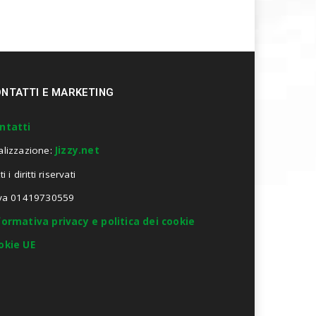
NTATTI E MARKETING
ntatti
alizzazione:
Jizzy.net
ti i diritti riservati
Iva 01419730559
formativa privacy e politica dei cookie
okie UE