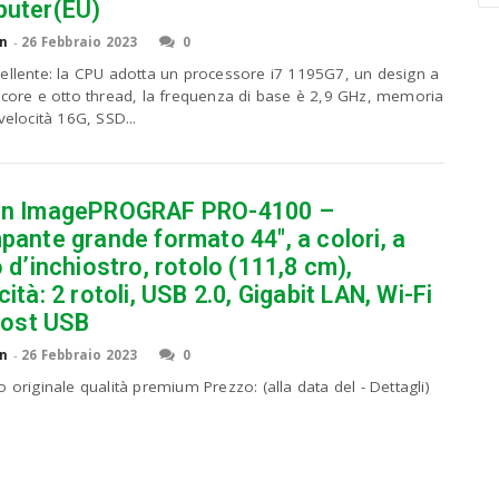
uter(EU)
a
r
n
-
26 Febbraio 2023
0
c
ellente: la CPU adotta un processore i7 1195G7, un design a
h
 core e otto thread, la frequenza di base è 2,9 GHz, memoria
a
velocità 16G, SSD...
n
d
h
i
n ImagePROGRAF PRO-4100 –
t
ante grande formato 44″, a colori, a
e
 d’inchiostro, rotolo (111,8 cm),
n
t
ità: 2 rotoli, USB 2.0, Gigabit LAN, Wi-Fi
e
host USB
r
.
n
-
26 Febbraio 2023
0
.
 originale qualità premium Prezzo: (alla data del - Dettagli)
.