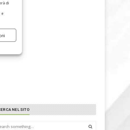
erà di
e e
oni
CERCA NEL SITO