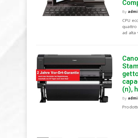
Comp
By
admi
CPU ecc
quattro
ad alta 
Cano
Stamp
getto
capac
(n), 
By
admi
Prodotto