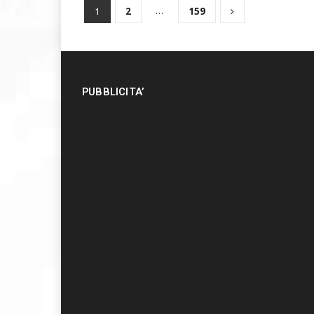
…
1
2
159
PUBBLICITA’