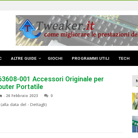
C
ALTRE GUIDE
GIOCHI
PROGRAMMI UTILI
TECH
63608-001 Accessori Originale per
uter Portatile
n
-
26 Febbraio 2023
0
(alla data del - Dettagli)