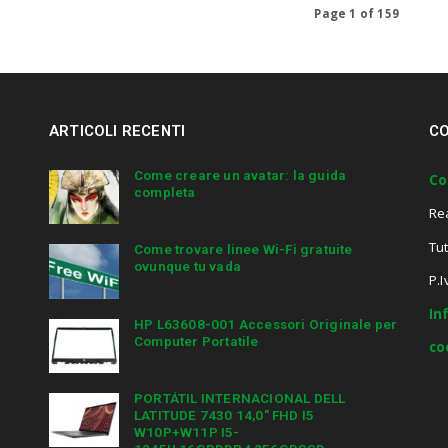
Page 1 of 159
ARTICOLI RECENTI
CO
Come creare un avatar: la guida
Co
completa
Re
Tut
Come trovare linee Wi-Fi gratuite
ovunque tu vada
P.
In
HP L63608-001 Accessori Originale per
Computer Portatile
co
PORTÁTIL INTERNACIONAL DELL
LATITUDE 7430 14,0″ FHD I5
W10P+W11P I5-