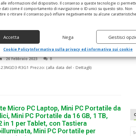
(alla data del - Dettagli)
alle informazioni del dispositivo. Il consenso a queste tecnologie ci permett
 dati come il comportamento di navigazione o ID unici su questo sito. Non
ire o ritirare il consenso può influire negativamente su alcune caratteristich
Accetta
Nega
Gestisci opzi
r Blade 17 43,9cm (17.3 Zoll) WQHD,
z, RTX 3070 Ti Gaming Notebook
Cookie Policy
Informativa sulla privacy ed informativa sui cookie
n
-
26 Febbraio 2023
0
23NGD3-R3G1 Prezzo: (alla data del - Dettagli)
te Micro PC Laptop, Mini PC Portatile da
lici, Mini PC Portatile da 16 GB, 1 TB,
2 in 1 per Tablet, con Tastiera
S
illuminata, Mini PC Portatile per
e