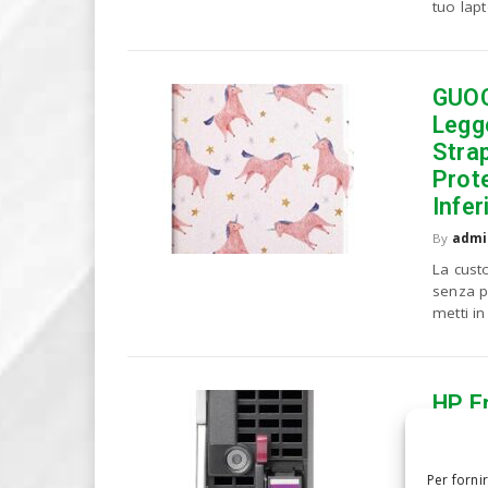
tuo lapt
GUOC
Legge
Stra
Prot
Infe
By
admi
La cust
senza pr
metti in
HP E
Comp
By
admi
Per forni