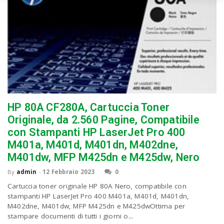
HP 80A CF280A, Cartuccia Toner
Originale, da 2.560 Pagine, Compatibile
con Stampanti HP LaserJet Pro 400
M401a, M401d, M401dn, M402dne,
M401dw, MFP M425dn e M425dw, Nero
By
admin
-
12 Febbraio 2023
0
Cartuccia toner originale HP 80A Nero, compatibile con
stampanti HP LaserJet Pro 400 M401a, M401d, M401dn,
M402dne, M401dw, MFP M425dn e M425dwOttima per
stampare documenti di tutti i giorni o...