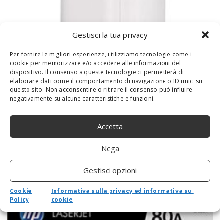
Gestisci la tua privacy
Per fornire le migliori esperienze, utilizziamo tecnologie come i
cookie per memorizzare e/o accedere alle informazioni del
Mini Stampante Wireless, Max 10 W
dispositivo. Il consenso a queste tecnologie ci permetterà di
elaborare dati come il comportamento di navigazione o ID unici su
Stampante Tascabile Facile da Usare
questo sito. Non acconsentire o ritirare il consenso può influire
Larghezza di Stampa Multifunzionale di
negativamente su alcune caratteristiche e funzioni.
26 Mm per Cartelloni Pubblicitari
(Cartuccia nero puro (nero industriale))
Accetta
By
admin
-
14 Febbraio 2023
0
Nega
Prezzo: (alla data del - Dettagli)
Gestisci opzioni
Cookie
Informativa sulla privacy ed informativa sui
Policy
cookie