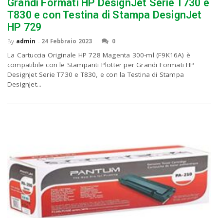
P
Grandi Formati HP DesignJet Serie T730 e
C
a
T830 e con Testina di Stampa DesignJet
HP 729
v
By
admin
-
24 Febbraio 2023
0
La Cartuccia Originale HP 728 Magenta 300-ml (F9K16A) è
compatibile con le Stampanti Plotter per Grandi Formati HP
i
DesignJet Serie T730 e T830, e con la Testina di Stampa
DesignJet...
g
a
t
i
o