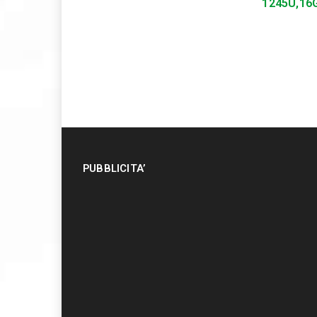
1245U,16
PUBBLICITA’