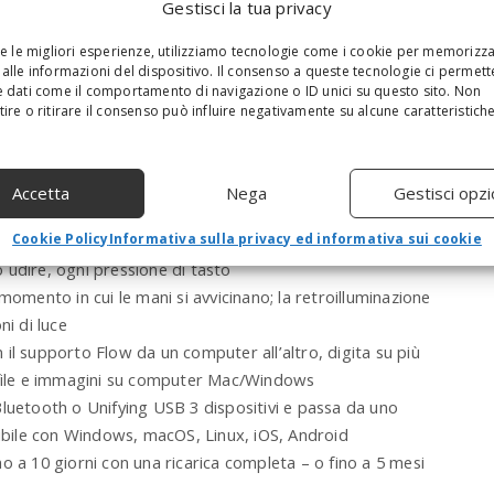
Gestisci la tua privacy
a
r
re le migliori esperienze, utilizziamo tecnologie come i cookie per memorizz
c
alle informazioni del dispositivo. Il consenso a queste tecnologie ci permett
h
 dati come il comportamento di navigazione o ID unici su questo sito. Non
a
ire o ritirare il consenso può influire negativamente su alcune caratteristich
n
d
h
erfectStroke, tasti concavi si adattano ‎alla forma delle
Accetta
Nega
Gestisci opzi
i
acente ovunque vengano toccati
t
Cookie Policy
Informativa sulla privacy ed informativa sui cookie
e
iera piatta e sottile per ‎stabilità, precisione e resistenza;
n
ò udire, ‎ogni pressione di tasto
t
l momento in ‎cui le mani si avvicinano; la retroilluminazione
e
ni di luce
r
.
il supporto Flow da un computer ‎all’altro, digita su più
.
sci file e immagini su ‎computer Mac/Windows
.
luetooth o Unifying ‎USB 3 dispositivi e passa da uno
atibile con Windows, macOS, Linux, iOS, Android
 a 10 giorni con una ricarica completa ‎‎– o fino a 5 mesi