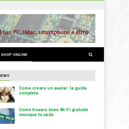
S
SHOP ONLINE
e
a
r
c
NEWS
h
Come creare un avatar: la guida
completa
Come trovare linee Wi-Fi gratuite
ovunque tu vada