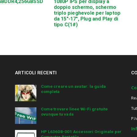
GBDDR4,256GBSSD
1080P IPS per display a
doppio schermo, schermo
triplo pieghevole per laptop
da 15″-17″, Plug and Play di
tipo C(1#)
ARTICOLI RECENTI
CO
Come creare un avatar: la guida
Co
completa
Re
Tut
Come trovare linee Wi-Fi gratuite
ovunque tu vada
P.
In
HP L63608-001 Accessori Originale per
Computer Portatile