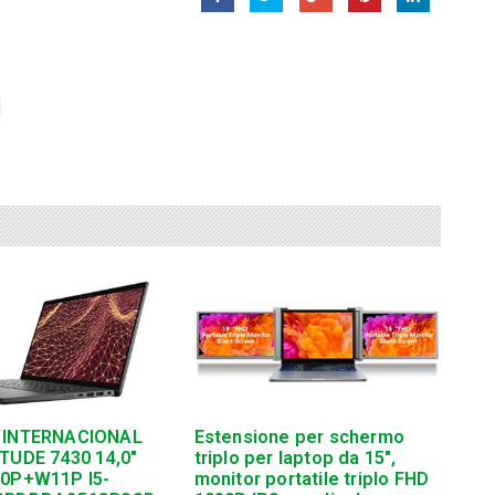
 INTERNACIONAL
Estensione per schermo
TUDE 7430 14,0″
triplo per laptop da 15″,
10P+W11P I5-
monitor portatile triplo FHD