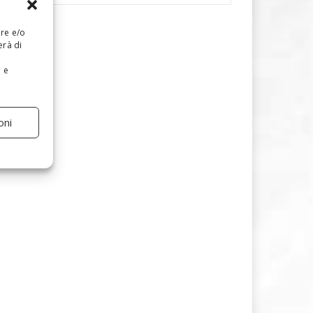
are e/o
erà di
e e
oni