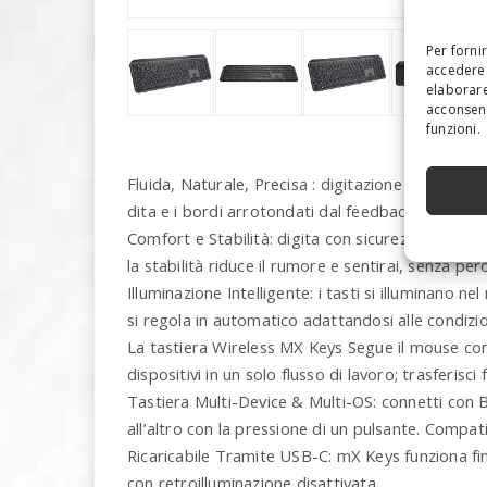
Per forni
accedere 
elaborare
acconsent
funzioni.
Fluida, Naturale, Precisa : digitazione ottimale P
dita e i bordi arrotondati dal feedback soddisf
Comfort e Stabilità: digita con sicurezza sulla tast
la stabilità riduce il rumore e sentirai, senza per
Illuminazione Intelligente: i tasti si illuminano ne
si regola in automatico adattandosi alle ‎condizio
La tastiera Wireless MX Keys Segue il mouse con 
dispositivi in un solo flusso di lavoro; trasferi
Tastiera Multi-Device & Multi-OS: connetti con B
all’altro con la pressione di un pulsante. ‎Comp
Ricaricabile Tramite USB-C: mX Keys funziona fino
con retroilluminazione disattivata.