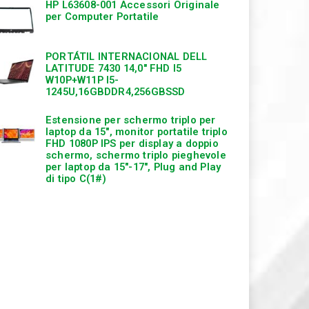
HP L63608-001 Accessori Originale
per Computer Portatile
PORTÁTIL INTERNACIONAL DELL
LATITUDE 7430 14,0″ FHD I5
W10P+W11P I5-
1245U,16GBDDR4,256GBSSD
Estensione per schermo triplo per
laptop da 15″, monitor portatile triplo
FHD 1080P IPS per display a doppio
schermo, schermo triplo pieghevole
per laptop da 15″-17″, Plug and Play
di tipo C(1#)