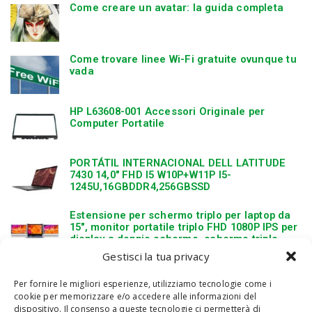
Come creare un avatar: la guida completa
Come trovare linee Wi-Fi gratuite ovunque tu
vada
HP L63608-001 Accessori Originale per
Computer Portatile
PORTÁTIL INTERNACIONAL DELL LATITUDE
7430 14,0″ FHD I5 W10P+W11P I5-
1245U,16GBDDR4,256GBSSD
Estensione per schermo triplo per laptop da
15″, monitor portatile triplo FHD 1080P IPS per
display a doppio schermo, schermo triplo
pieghevole per laptop da 15″-17″, Plug and
Gestisci la tua privacy
Play di tipo C(1#)
Per fornire le migliori esperienze, utilizziamo tecnologie come i
cookie per memorizzare e/o accedere alle informazioni del
dispositivo. Il consenso a queste tecnologie ci permetterà di