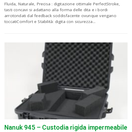
P
Fluida, Naturale, Precisa : digitazione ottimale PerfectStroke,
C
a
tasti concavi si adattano ‎alla forma delle dita e i bordi
arrotondati dal feedback soddisfacente ovunque vengano
toccatiComfort e Stabilità: digita con sicurezza...
v
i
g
a
t
i
Nanuk 945 – Custodia rigida impermeabile
o