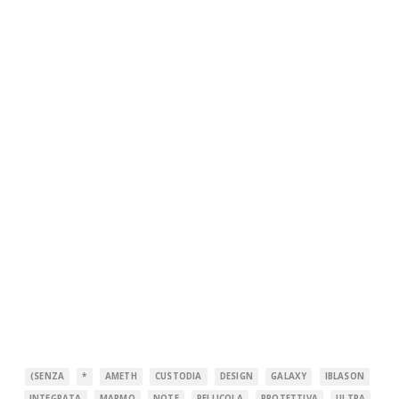
(SENZA
*
AMETH
CUSTODIA
DESIGN
GALAXY
IBLASON
INTEGRATA
MARMO
NOTE
PELLICOLA
PROTETTIVA
ULTRA