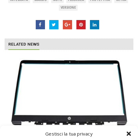
VERSIONE
RELATED NEWS
Gestisci la tua privacy
HP L63608-001 Accessori Originale per