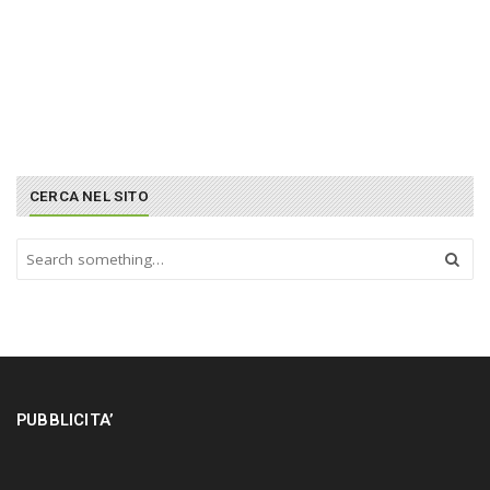
CERCA NEL SITO
S
e
a
r
c
h
a
n
PUBBLICITA’
d
h
i
t