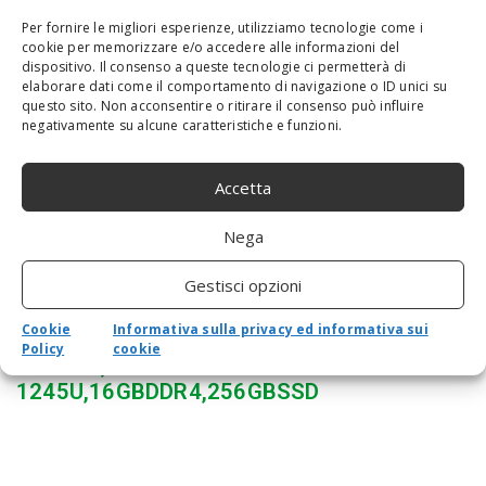
Computer Portatile
Per fornire le migliori esperienze, utilizziamo tecnologie come i
cookie per memorizzare e/o accedere alle informazioni del
dispositivo. Il consenso a queste tecnologie ci permetterà di
elaborare dati come il comportamento di navigazione o ID unici su
questo sito. Non acconsentire o ritirare il consenso può influire
negativamente su alcune caratteristiche e funzioni.
Accetta
Nega
Gestisci opzioni
Cookie
Informativa sulla privacy ed informativa sui
PORTÁTIL INTERNACIONAL DELL LATITUDE
Policy
cookie
7430 14,0″ FHD I5 W10P+W11P I5-
1245U,16GBDDR4,256GBSSD