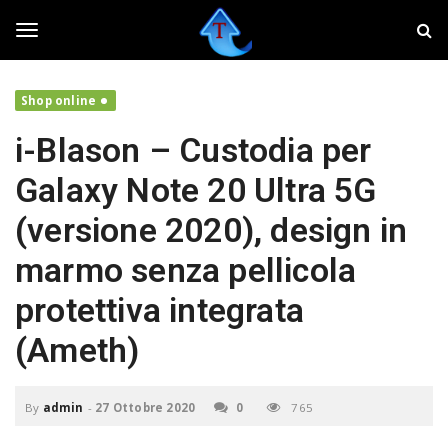
S
T
k
w
i
e
T
p
a
t
k
Shop online
o
e
o
m
r
i-Blason – Custodia per
a
,
i
f
g
Galaxy Note 20 Ultra 5G
n
a
c
i
(versione 2020), design in
o
v
g
n
o
marmo senza pellicola
t
l
e
a
l
protettiva integrata
n
r
t
e
(Ameth)
i
e
l
t
By
admin
-
27 Ottobre 2020
0
765
u
n
o