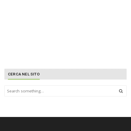
CERCA NEL SITO
S
e
a
r
c
h
a
n