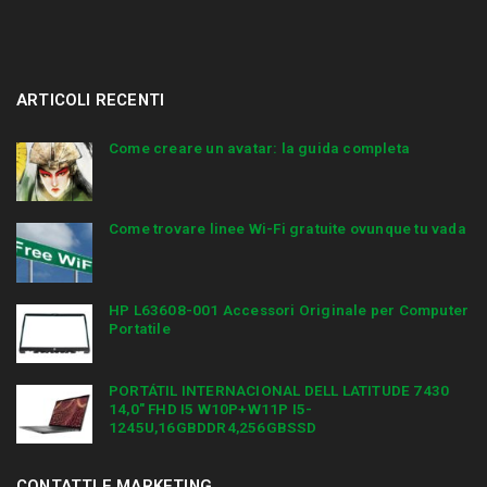
ARTICOLI RECENTI
Come creare un avatar: la guida completa
Come trovare linee Wi-Fi gratuite ovunque tu vada
HP L63608-001 Accessori Originale per Computer
Portatile
PORTÁTIL INTERNACIONAL DELL LATITUDE 7430
14,0″ FHD I5 W10P+W11P I5-
1245U,16GBDDR4,256GBSSD
CONTATTI E MARKETING