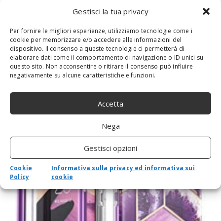
Gestisci la tua privacy
Pixel G1s – Lampada video RGB LED
integrata, batteria da 12 W, colore pieno e
Per fornire le migliori esperienze, utilizziamo tecnologie come i
cookie per memorizzare e/o accedere alle informazioni del
12 luci a colori, CRI≥97 2500-8500 K,
dispositivo. Il consenso a queste tecnologie ci permetterà di
dimmerabile, con alloggiamento in lega di
elaborare dati come il comportamento di navigazione o ID unici su
alluminio
questo sito. Non acconsentire o ritirare il consenso può influire
negativamente su alcune caratteristiche e funzioni.
By
admin
-
28 Ottobre 2020
0
【 Illuminazione colorata 】 La luce video RGB LED utilizza 80
Accetta
perline LED (bi-color) e 70 perline LED RGB con una potenza di
illuminazione di 1500 Lux @ 0,5 m....
Nega
Gestisci opzioni
Cookie
Informativa sulla privacy ed informativa sui
Policy
cookie