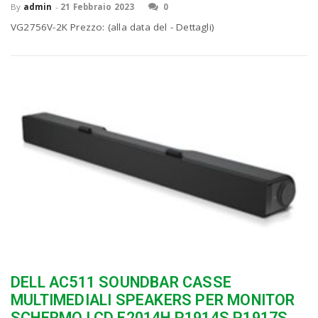
P
By
admin
-
21 Febbraio 2023
0
C
a
VG2756V-2K Prezzo: (alla data del - Dettagli)
v
i
g
a
t
i
DELL AC511 SOUNDBAR CASSE
MULTIMEDIALI SPEAKERS PER MONITOR
SCHERMO LCD E2014H P1914S P1917S
o