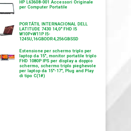
HP L63608-001 Accessori Originale
per Computer Portatile
PORTÁTIL INTERNACIONAL DELL
LATITUDE 7430 14,0″ FHD I5
W10P+W11P I5-
1245U,16GBDDR4,256GBSSD
Estensione per schermo triplo per
laptop da 15″, monitor portatile triplo
FHD 1080P IPS per display a doppio
schermo, schermo triplo pieghevole
per laptop da 15″-17″, Plug and Play
di tipo C(1#)