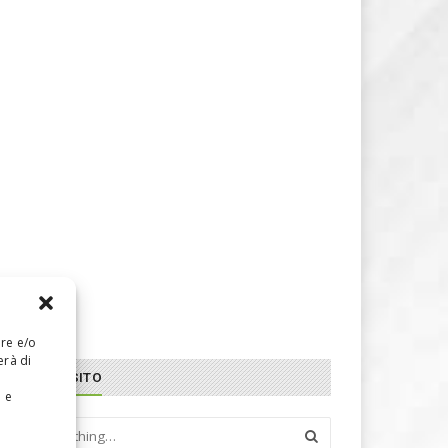
are e/o
erà di
CERCA NEL SITO
e e