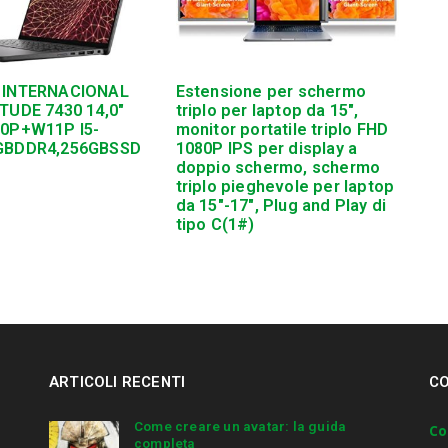
 INTERNACIONAL
Estensione per schermo
TUDE 7430 14,0″
triplo per laptop da 15″,
10P+W11P I5-
monitor portatile triplo FHD
GBDDR4,256GBSSD
1080P IPS per display a
doppio schermo, schermo
triplo pieghevole per laptop
da 15″-17″, Plug and Play di
tipo C(1#)
ARTICOLI RECENTI
CO
Come creare un avatar: la guida
Co
completa