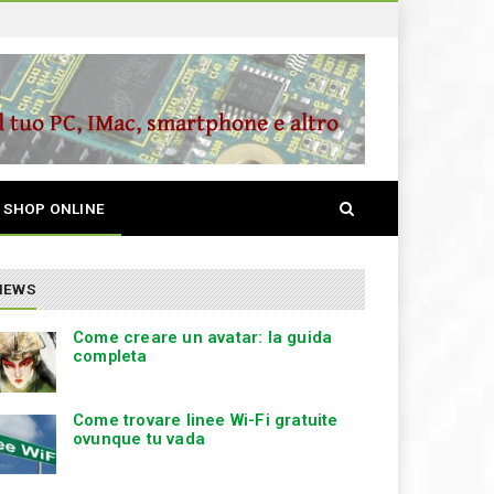
S
SHOP ONLINE
e
a
r
c
NEWS
h
Come creare un avatar: la guida
completa
Come trovare linee Wi-Fi gratuite
ovunque tu vada