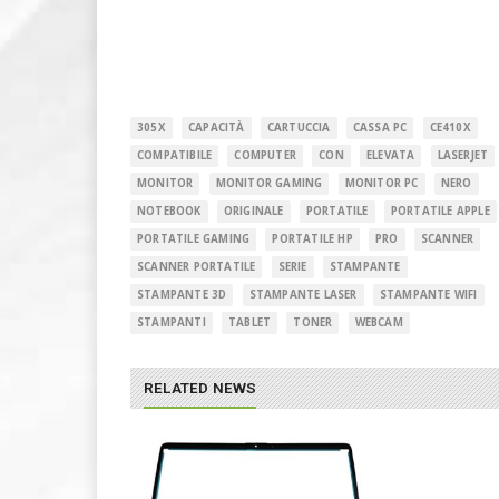
305X
CAPACITÀ
CARTUCCIA
CASSA PC
CE410X
COMPATIBILE
COMPUTER
CON
ELEVATA
LASERJET
MONITOR
MONITOR GAMING
MONITOR PC
NERO
NOTEBOOK
ORIGINALE
PORTATILE
PORTATILE APPLE
PORTATILE GAMING
PORTATILE HP
PRO
SCANNER
SCANNER PORTATILE
SERIE
STAMPANTE
STAMPANTE 3D
STAMPANTE LASER
STAMPANTE WIFI
STAMPANTI
TABLET
TONER
WEBCAM
RELATED NEWS