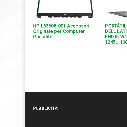
HP L63608-001 Accessori
PORTÁTIL
Originale per Computer
DELL LATI
Portatile
FHD I5 W
1245U,16
PUBBLICITA’