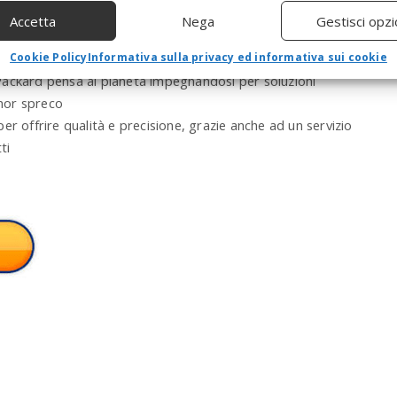
000 pagine
a
Accetta
Nega
Gestisci opzi
r
di pagine maggiore, permettono di risparmiare tempo e
c
à di stampa
Cookie Policy
Informativa sulla privacy ed informativa sui cookie
h
Packard pensa al pianeta impegnandosi per soluzioni
a
inor spreco
n
d
r offrire qualità e precisione, grazie anche ad un servizio
h
ti
i
t
e
n
t
e
r
.
.
.