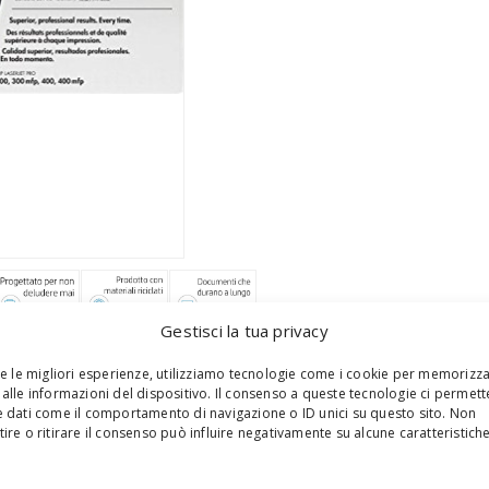
Gestisci la tua privacy
re le migliori esperienze, utilizziamo tecnologie come i cookie per memorizz
alle informazioni del dispositivo. Il consenso a queste tecnologie ci permett
 dati come il comportamento di navigazione o ID unici su questo sito. Non
acità, è compatibile con le stampanti Laserjet HP Pro
ire o ritirare il consenso può influire negativamente su alcune caratteristich
S
presentazioni da ufficio, con risultati uniformi e di
e