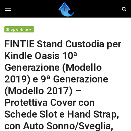
S
T
k
w
i
e
T
p
a
t
k
Shop online
o
e
o
m
r
FINTIE Stand Custodia per
a
,
i
f
g
Kindle Oasis 10ª
n
a
c
i
Generazione (Modello
o
v
g
n
o
2019) e 9ª Generazione
t
l
e
a
l
(Modello 2017) –
n
r
t
e
Protettiva Cover con
i
e
l
Schede Slot e Hand Strap,
t
u
n
con Auto Sonno/Sveglia,
o