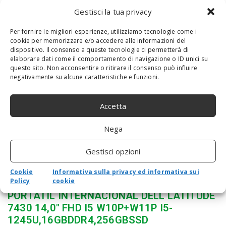
Gestisci la tua privacy
Per fornire le migliori esperienze, utilizziamo tecnologie come i
HP L63608-001 Accessori Originale per
cookie per memorizzare e/o accedere alle informazioni del
Computer Portatile
dispositivo. Il consenso a queste tecnologie ci permetterà di
elaborare dati come il comportamento di navigazione o ID unici su
questo sito. Non acconsentire o ritirare il consenso può influire
negativamente su alcune caratteristiche e funzioni.
Accetta
Nega
Gestisci opzioni
Cookie
Informativa sulla privacy ed informativa sui
Policy
cookie
PORTÁTIL INTERNACIONAL DELL LATITUDE
7430 14,0″ FHD I5 W10P+W11P I5-
1245U,16GBDDR4,256GBSSD