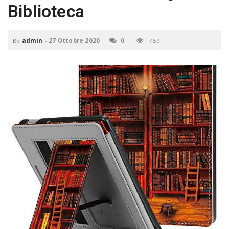
P
Biblioteca
C
a
By
admin
-
27 Ottobre 2020
0
759
v
i
g
a
t
i
o