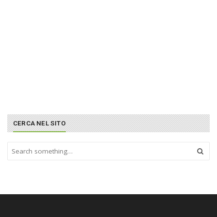
CERCA NEL SITO
S
e
a
r
c
h
a
n