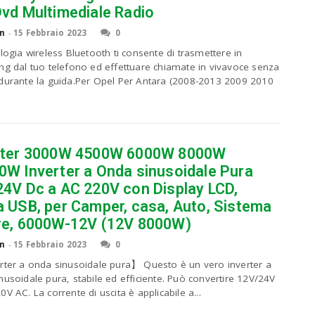
Dvd Multimediale Radio
n
-
15 Febbraio 2023
0
ologia wireless Bluetooth ti consente di trasmettere in
ng dal tuo telefono ed effettuare chiamate in vivavoce senza
durante la guida.Per Opel Per Antara (2008-2013 2009 2010
rter 3000W 4500W 6000W 8000W
0W Inverter a Onda sinusoidale Pura
24V Dc a AC 220V con Display LCD,
a USB, per Camper, casa, Auto, Sistema
re, 6000W-12V (12V 8000W)
n
-
15 Febbraio 2023
0
rter a onda sinusoidale pura】 Questo è un vero inverter a
nusoidale pura, stabile ed efficiente. Può convertire 12V/24V
V AC. La corrente di uscita è applicabile a...