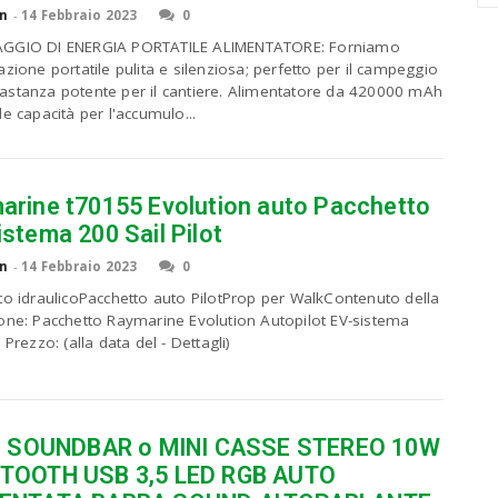
n
-
14 Febbraio 2023
0
a
r
GGIO DI ENERGIA PORTATILE ALIMENTATORE: Forniamo
c
zione portatile pulita e silenziosa; perfetto per il campeggio
h
stanza potente per il cantiere. Alimentatore da 420000 mAh
a
e capacità per l'accumulo...
n
d
h
i
arine t70155 Evolution auto Pacchetto
t
stema 200 Sail Pilot
e
n
n
-
14 Febbraio 2023
0
t
to idraulicoPacchetto auto PilotProp per WalkContenuto della
e
one: Pacchetto Raymarine Evolution Autopilot EV-sistema
r
 Prezzo: (alla data del - Dettagli)
.
.
.
 1 SOUNDBAR o MINI CASSE STEREO 10W
TOOTH USB 3,5 LED RGB AUTO