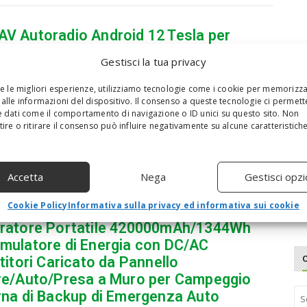
V Autoradio Android 12 Tesla per
rati GT/GC Grancabrio GranTurismo
Gestisci la tua privacy
2019, 256 GB, unità principale di
gazione GPS per auto, Bluetooth,
re le migliori esperienze, utilizziamo tecnologie come i cookie per memorizz
alle informazioni del dispositivo. Il consenso a queste tecnologie ci permett
lay
 dati come il comportamento di navigazione o ID unici su questo sito. Non
n
-
15 Febbraio 2023
0
ire o ritirare il consenso può influire negativamente su alcune caratteristich
atibilità del veicolo】 Per Maserati GT/GC Grancabrio
ismo 2007-2019.★ 【Dettagli radio】 Sistema Android 12
 7862 Octa Core. 8 GB di RAM + 256 GB di ROM. Supporta...
Accetta
Nega
Gestisci opzi
Cookie Policy
Informativa sulla privacy ed informativa sui cookie
ratore Portatile 420000mAh/1344Wh
mulatore di Energia con DC/AC
titori Caricato da Pannello
re/Auto/Presa a Muro per Campeggio
S
rna di Backup di Emergenza Auto
e