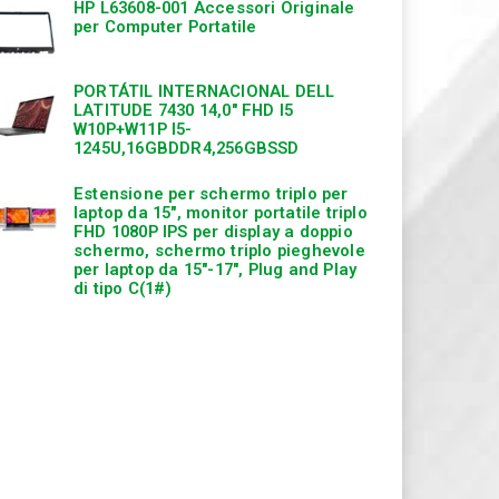
HP L63608-001 Accessori Originale
per Computer Portatile
PORTÁTIL INTERNACIONAL DELL
LATITUDE 7430 14,0″ FHD I5
W10P+W11P I5-
1245U,16GBDDR4,256GBSSD
Estensione per schermo triplo per
laptop da 15″, monitor portatile triplo
FHD 1080P IPS per display a doppio
schermo, schermo triplo pieghevole
per laptop da 15″-17″, Plug and Play
di tipo C(1#)