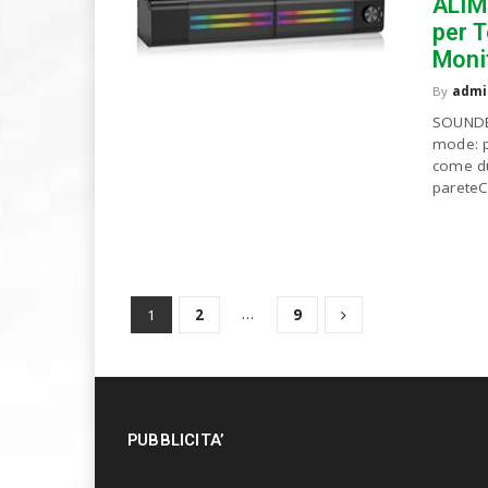
ALIM
per T
Moni
By
admi
SOUNDB
mode: p
come due
pareteC
…
1
2
9
PUBBLICITA’