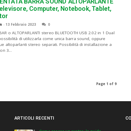
ENTATA BARRA SOUND ALTOPARLANTE
elevisore, Computer, Notebook, Tablet,
tor
n
-
13 Febbraio 2023
0
AR o ALTOPARLANTI stereo BLUETOOTH USB 2.02 in 1 Dual
ossibilità di utilizzarla come unica barra sound, oppure
 altoparlanti stereo separati. Possibilità di installazione a
on 3...
Page 1 of 9
ARTICOLI RECENTI
CO
Come creare un avatar: la guida