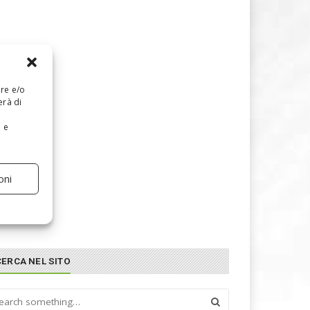
are e/o
erà di
e e
oni
CERCA NEL SITO