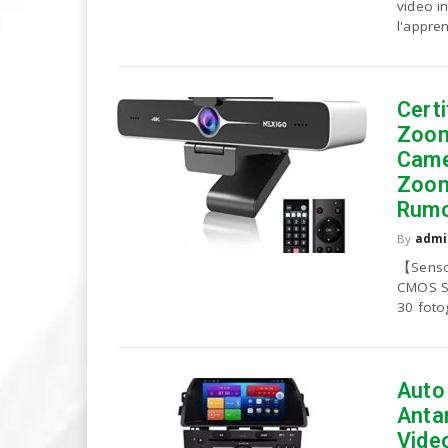
video i
u
l'appre
o
P
C
Cert
Zoom
Came
Zoom
Rumo
By
admi
【Senso
CMOS So
30 foto
Auto
Anta
Vide