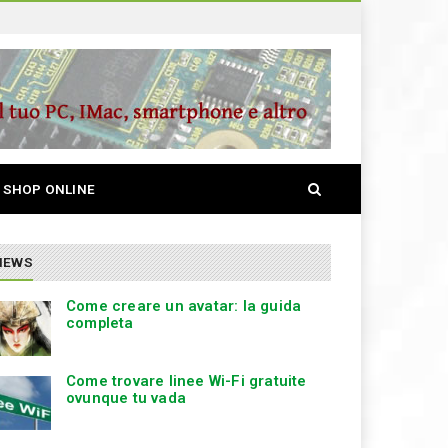
S
SHOP ONLINE
e
a
r
c
NEWS
h
Come creare un avatar: la guida
completa
Come trovare linee Wi-Fi gratuite
ovunque tu vada