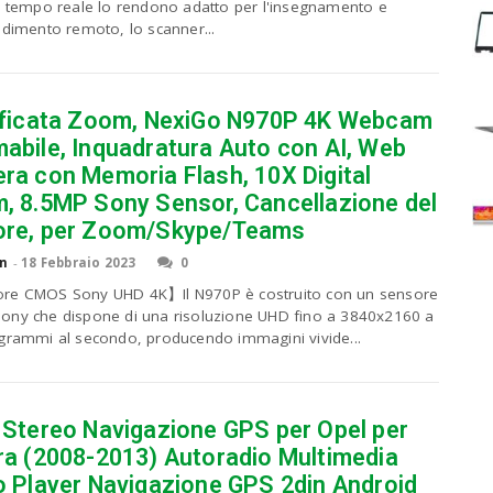
n tempo reale lo rendono adatto per l'insegnamento e
ndimento remoto, lo scanner...
ificata Zoom, NexiGo N970P 4K Webcam
abile, Inquadratura Auto con AI, Web
ra con Memoria Flash, 10X Digital
, 8.5MP Sony Sensor, Cancellazione del
re, per Zoom/Skype/Teams
n
-
18 Febbraio 2023
0
re CMOS Sony UHD 4K】Il N970P è costruito con un sensore
ny che dispone di una risoluzione UHD fino a 3840x2160 a
grammi al secondo, producendo immagini vivide...
 Stereo Navigazione GPS per Opel per
ra (2008-2013) Autoradio Multimedia
o Player Navigazione GPS 2din Android