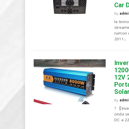
Car 
By
admi
la tecn
streami
rumori 
2011...
Inve
1200
12V 
Port
Sola
By
admi
? 【Inve
onda si
DC a 220