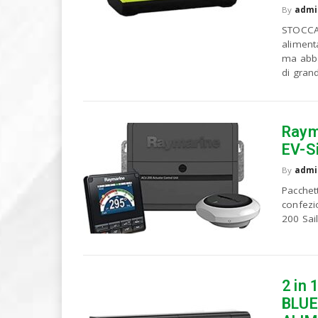
By
admi
STOCCA
alimenta
ma abba
di grand
Raym
EV-Si
By
admi
Pacchet
confezi
200 Sail
2 in
BLUE