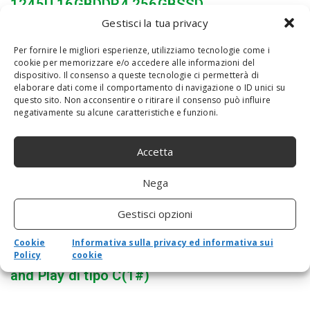
1245U,16GBDDR4,256GBSSD
Gestisci la tua privacy
Per fornire le migliori esperienze, utilizziamo tecnologie come i
cookie per memorizzare e/o accedere alle informazioni del
dispositivo. Il consenso a queste tecnologie ci permetterà di
elaborare dati come il comportamento di navigazione o ID unici su
questo sito. Non acconsentire o ritirare il consenso può influire
negativamente su alcune caratteristiche e funzioni.
Accetta
Nega
Estensione per schermo triplo per laptop da
Gestisci opzioni
15″, monitor portatile triplo FHD 1080P IPS
per display a doppio schermo, schermo
Cookie
Informativa sulla privacy ed informativa sui
Policy
cookie
triplo pieghevole per laptop da 15″-17″, Plug
and Play di tipo C(1#)