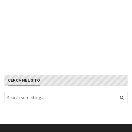
CERCA NEL SITO
S
e
a
r
c
h
a