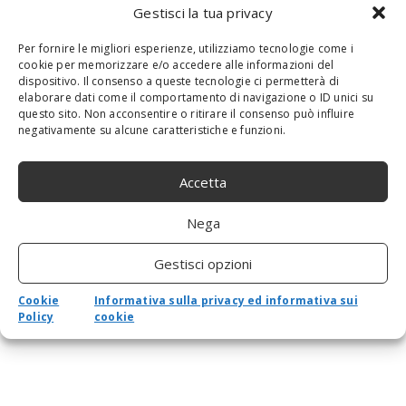
Gestisci la tua privacy
Per fornire le migliori esperienze, utilizziamo tecnologie come i
cookie per memorizzare e/o accedere alle informazioni del
dispositivo. Il consenso a queste tecnologie ci permetterà di
elaborare dati come il comportamento di navigazione o ID unici su
questo sito. Non acconsentire o ritirare il consenso può influire
negativamente su alcune caratteristiche e funzioni.
Accetta
Nega
Estensione per schermo triplo per laptop da
15″, monitor portatile triplo FHD 1080P IPS
Gestisci opzioni
per display a doppio schermo, schermo
Cookie
Informativa sulla privacy ed informativa sui
triplo pieghevole per laptop da 15″-17″, Plug
Policy
cookie
and Play di tipo C(1#)