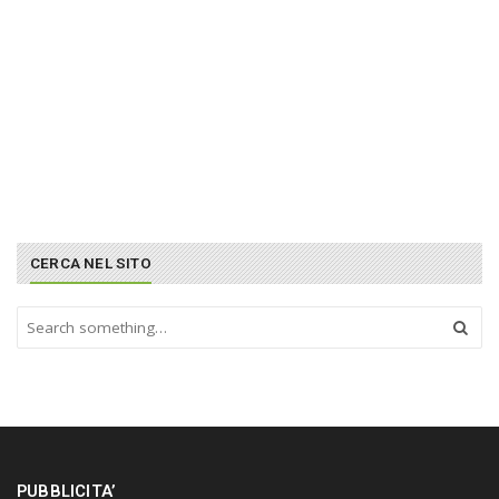
CERCA NEL SITO
S
e
a
r
c
h
a
n
PUBBLICITA’
d