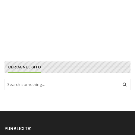
CERCA NEL SITO
S
e
a
r
c
h
a
n
PUBBLICITA’
d