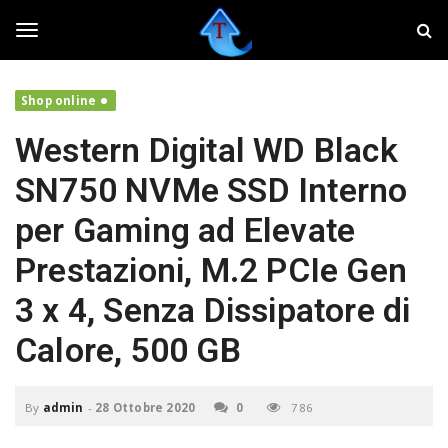
S
T
k
w
i
e
T
p
a
t
k
Shop online
o
e
o
m
r
Western Digital WD Black
a
,
i
f
g
SN750 NVMe SSD Interno
n
a
c
i
per Gaming ad Elevate
o
v
g
n
o
Prestazioni, M.2 PCIe Gen
t
l
e
a
l
3 x 4, Senza Dissipatore di
n
r
t
e
Calore, 500 GB
i
e
l
t
By
admin
-
28 Ottobre 2020
0
786
u
n
o