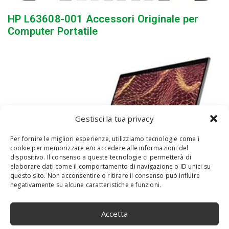
HP L63608-001 Accessori Originale per
Computer Portatile
Gestisci la tua privacy
Per fornire le migliori esperienze, utilizziamo tecnologie come i
cookie per memorizzare e/o accedere alle informazioni del
dispositivo. Il consenso a queste tecnologie ci permetterà di
elaborare dati come il comportamento di navigazione o ID unici su
questo sito. Non acconsentire o ritirare il consenso può influire
PORTÁTIL INTERNACIONAL DELL LATITUDE
negativamente su alcune caratteristiche e funzioni.
7430 14,0″ FHD I5 W10P+W11P I5-
1245U,16GBDDR4,256GBSSD
Accetta