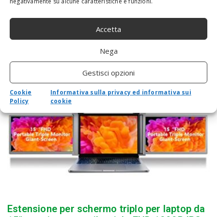
negativamente su alcune caratteristiche e funzioni.
Accetta
PORTÁTIL INTERNACIONAL DELL LATITUDE
Nega
7430 14,0″ FHD I5 W10P+W11P I5-
1245U,16GBDDR4,256GBSSD
Gestisci opzioni
Cookie
Informativa sulla privacy ed informativa sui
Policy
cookie
Estensione per schermo triplo per laptop da