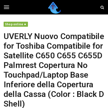
S
T
k
w
i
e
T
p
a
t
k
Shop online
o
e
o
m
r
UVERLY Nuovo Compatibile
a
,
i
f
g
for Toshiba Compatibile for
n
a
c
i
Satellite C650 C655 C655D
o
v
g
n
o
Palmrest Copertura No
t
l
e
a
l
Touchpad/Laptop Base
n
r
t
e
Inferiore della Copertura
i
e
l
della Cassa (Color : Black D
t
u
n
Shell)
o