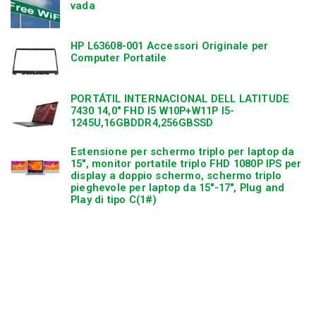
vada
HP L63608-001 Accessori Originale per
Computer Portatile
PORTÁTIL INTERNACIONAL DELL LATITUDE
7430 14,0″ FHD I5 W10P+W11P I5-
1245U,16GBDDR4,256GBSSD
Estensione per schermo triplo per laptop da
15″, monitor portatile triplo FHD 1080P IPS per
display a doppio schermo, schermo triplo
pieghevole per laptop da 15″-17″, Plug and
Play di tipo C(1#)