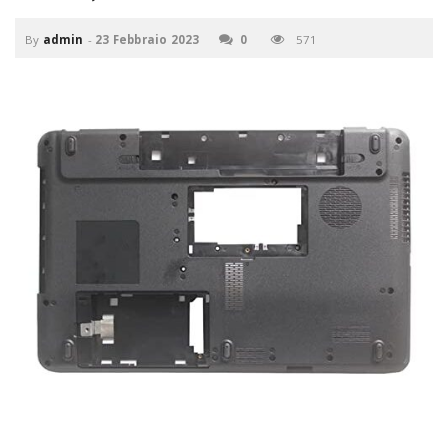
P
C
a
By
admin
-
23 Febbraio 2023
0
571
v
i
g
a
t
i
o