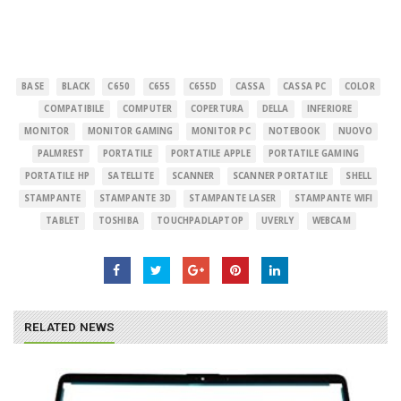
BASE
BLACK
C650
C655
C655D
CASSA
CASSA PC
COLOR
COMPATIBILE
COMPUTER
COPERTURA
DELLA
INFERIORE
MONITOR
MONITOR GAMING
MONITOR PC
NOTEBOOK
NUOVO
PALMREST
PORTATILE
PORTATILE APPLE
PORTATILE GAMING
PORTATILE HP
SATELLITE
SCANNER
SCANNER PORTATILE
SHELL
STAMPANTE
STAMPANTE 3D
STAMPANTE LASER
STAMPANTE WIFI
TABLET
TOSHIBA
TOUCHPADLAPTOP
UVERLY
WEBCAM
RELATED NEWS