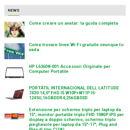
NEWS
Come creare un avatar: la guida completa
Come trovare linee Wi-Fi gratuite ovunque tu
vada
HP L63608-001 Accessori Originale per
Computer Portatile
PORTÁTIL INTERNACIONAL DELL LATITUDE
7430 14,0″ FHD I5 W10P+W11P I5-
1245U,16GBDDR4,256GBSSD
Estensione per schermo triplo per laptop da
15″, monitor portatile triplo FHD 1080P IPS per
display a doppio schermo, schermo triplo
pieghevole per laptop da 15″-17″, Plug and
Play di tipo C(1#)