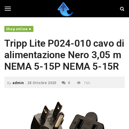
S
T
k
w
i
e
T
p
a
t
k
Shop online
o
e
o
m
r
Tripp Lite P024-010 cavo di
a
,
i
f
g
alimentazione Nero 3,05 m
n
a
c
i
NEMA 5-15P NEMA 5-15R
o
v
g
n
o
t
l
By
admin
-
28 Ottobre 2020
0
765
e
a
l
n
r
t
e
i
e
l
t
u
n
o