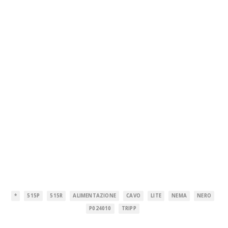
*
515P
515R
ALIMENTAZIONE
CAVO
LITE
NEMA
NERO
P024010
TRIPP