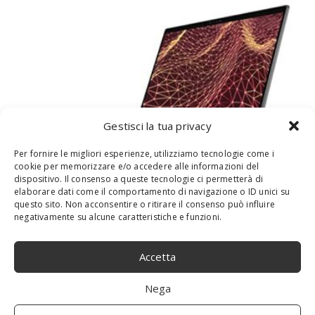
Gestisci la tua privacy
Per fornire le migliori esperienze, utilizziamo tecnologie come i
cookie per memorizzare e/o accedere alle informazioni del
PORTÁTIL INTERNACIONAL DELL LATITUDE
dispositivo. Il consenso a queste tecnologie ci permetterà di
7430 14,0″ FHD I5 W10P+W11P I5-
elaborare dati come il comportamento di navigazione o ID unici su
questo sito. Non acconsentire o ritirare il consenso può influire
1245U,16GBDDR4,256GBSSD
negativamente su alcune caratteristiche e funzioni.
Accetta
Nega