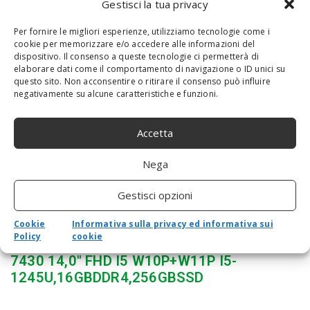
Gestisci la tua privacy
HP L63608-001 Accessori Originale per
Per fornire le migliori esperienze, utilizziamo tecnologie come i
Computer Portatile
cookie per memorizzare e/o accedere alle informazioni del
dispositivo. Il consenso a queste tecnologie ci permetterà di
elaborare dati come il comportamento di navigazione o ID unici su
questo sito. Non acconsentire o ritirare il consenso può influire
negativamente su alcune caratteristiche e funzioni.
Accetta
Nega
Gestisci opzioni
Cookie
Informativa sulla privacy ed informativa sui
Policy
cookie
PORTÁTIL INTERNACIONAL DELL LATITUDE
7430 14,0″ FHD I5 W10P+W11P I5-
1245U,16GBDDR4,256GBSSD