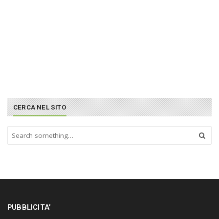
CERCA NEL SITO
S
e
a
r
c
h
a
n
PUBBLICITA’
d
h