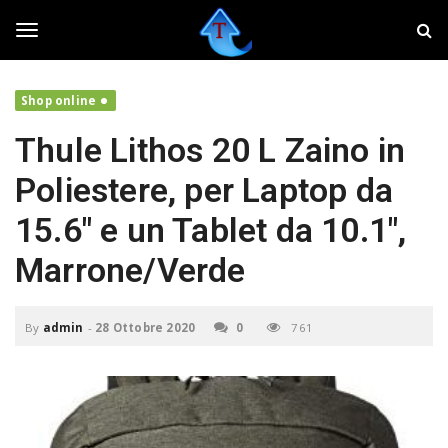
S
T
k
w
i
e
T
p
a
t
k
Shop online
o
e
o
m
r
Thule Lithos 20 L Zaino in
a
,
i
f
g
Poliestere, per Laptop da
n
a
c
i
15.6″ e un Tablet da 10.1″,
o
v
g
n
o
Marrone/Verde
t
l
e
a
l
n
r
By
admin
-
28 Ottobre 2020
0
761
t
e
i
e
l
t
u
n
o