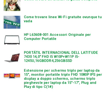
Come trovare linee Wi-Fi gratuite ovunque tu
vada
HP L63608-001 Accessori Originale per
Computer Portatile
PORTÁTIL INTERNACIONAL DELL LATITUDE
7430 14,0″ FHD I5 W10P+W11P I5-
1245U,16GBDDR4,256GBSSD
Estensione per schermo triplo per laptop da
15″, monitor portatile triplo FHD 1080P IPS per
display a doppio schermo, schermo triplo
pieghevole per laptop da 15″-17″, Plug and
Play di tipo C(1#)