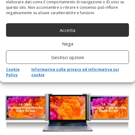
elaborare dati come il comportamento di navigazione o ID unici su
questo sito. Non acconsentire o ritirare il consenso può influire
negativamente su alcune caratteristiche e funzioni.
Accetta
Nega
PORTÁTIL INTERNACIONAL DELL LATITUDE
Gestisci opzioni
7430 14,0″ FHD I5 W10P+W11P I5-
1245U,16GBDDR4,256GBSSD
Cookie
Informativa sulla privacy ed informativa sui
Policy
cookie