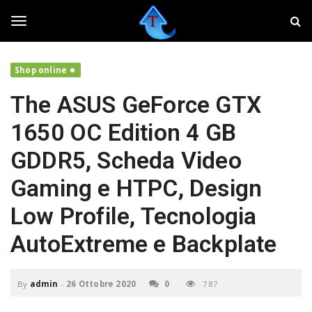
S
T
k
w
i
e
T
p
a
t
k
Shop online
o
e
o
m
r
The ASUS GeForce GTX
a
,
i
f
g
1650 OC Edition 4 GB
n
a
c
i
GDDR5, Scheda Video
o
v
g
n
o
Gaming e HTPC, Design
t
l
e
a
l
Low Profile, Tecnologia
n
r
t
e
AutoExtreme e Backplate
i
e
l
t
By
admin
-
26 Ottobre 2020
0
787
u
n
o