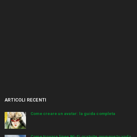
.
.
ARTICOLI RECENTI
Come creare un avatar: la guida completa
Come trovare linee Wi-Fi gratuite ovunque tu vada