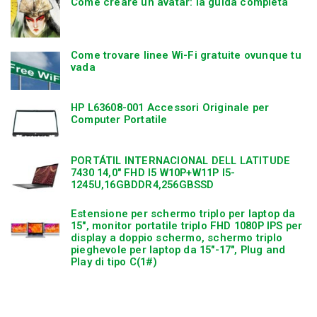
Come creare un avatar: la guida completa
Come trovare linee Wi-Fi gratuite ovunque tu
vada
HP L63608-001 Accessori Originale per
Computer Portatile
PORTÁTIL INTERNACIONAL DELL LATITUDE
7430 14,0″ FHD I5 W10P+W11P I5-
1245U,16GBDDR4,256GBSSD
Estensione per schermo triplo per laptop da
15″, monitor portatile triplo FHD 1080P IPS per
display a doppio schermo, schermo triplo
pieghevole per laptop da 15″-17″, Plug and
Play di tipo C(1#)