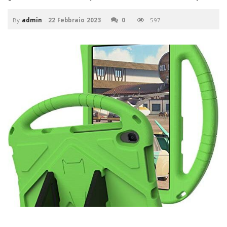
P
C
a
By
admin
-
22 Febbraio 2023
0
597
v
i
g
a
t
i
o