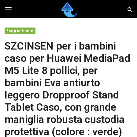
S
T
k
w
i
e
T
p
a
t
k
Shop online
o
e
o
m
r
SZCINSEN per i bambini
a
,
i
f
g
caso per Huawei MediaPad
n
a
c
i
M5 Lite 8 pollici, per
o
v
g
n
o
bambini Eva antiurto
t
l
e
a
l
leggero Dropproof Stand
n
r
t
e
Tablet Caso, con grande
i
e
l
maniglia robusta custodia
t
u
n
protettiva (colore : verde)
o