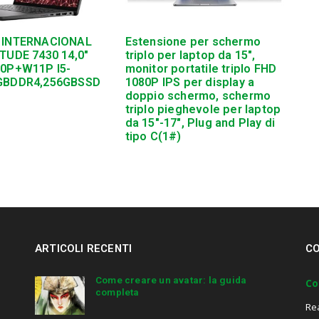
 INTERNACIONAL
Estensione per schermo
TUDE 7430 14,0″
triplo per laptop da 15″,
10P+W11P I5-
monitor portatile triplo FHD
GBDDR4,256GBSSD
1080P IPS per display a
doppio schermo, schermo
triplo pieghevole per laptop
da 15″-17″, Plug and Play di
tipo C(1#)
ARTICOLI RECENTI
CO
Come creare un avatar: la guida
Co
completa
Re