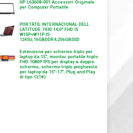
HP L63608-001 Accessori Originale
per Computer Portatile
PORTÁTIL INTERNACIONAL DELL
LATITUDE 7430 14,0″ FHD I5
W10P+W11P I5-
1245U,16GBDDR4,256GBSSD
Estensione per schermo triplo per
laptop da 15″, monitor portatile triplo
FHD 1080P IPS per display a doppio
schermo, schermo triplo pieghevole
per laptop da 15″-17″, Plug and Play
di tipo C(1#)