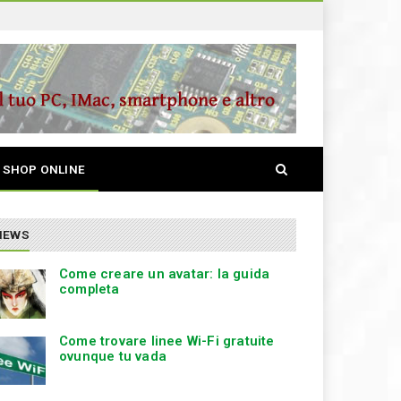
S
SHOP ONLINE
e
a
r
c
NEWS
h
Come creare un avatar: la guida
completa
Come trovare linee Wi-Fi gratuite
ovunque tu vada