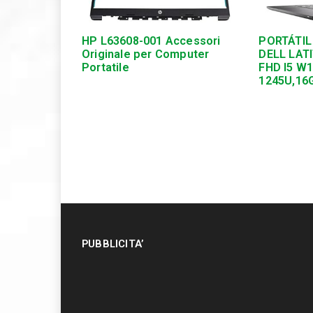
HP L63608-001 Accessori
PORTÁTIL
Originale per Computer
DELL LATI
Portatile
FHD I5 W
1245U,16
PUBBLICITA’