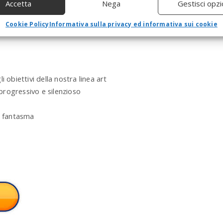
Accetta
Nega
Gestisci opzi
a
r
Cookie Policy
Informativa sulla privacy ed informativa sui cookie
c
h
a
n
d
 obiettivi della nostra linea art
h
i
progressivo e silenzioso
t
e
i fantasma
n
t
e
r
.
.
.