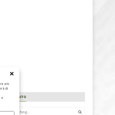
are e/o
erà di
CERCA NEL SITO
e e