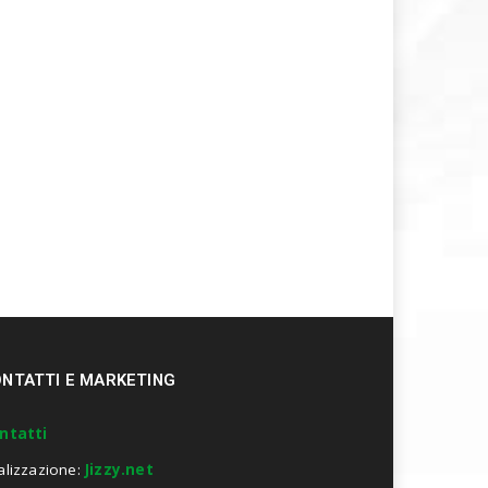
NTATTI E MARKETING
ntatti
alizzazione:
Jizzy.net