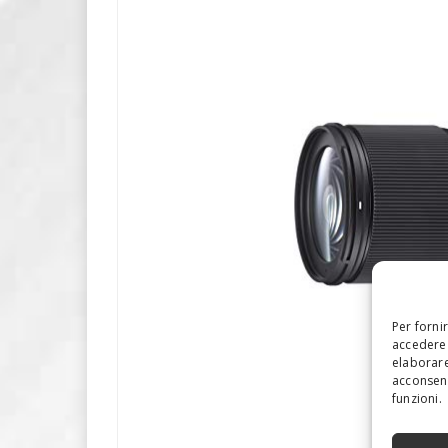
Per forni
accedere 
elaborare
acconsent
funzioni.