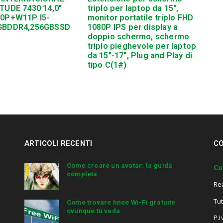
TUDE 7430 14,0″
triplo per laptop da 15″,
10P+W11P I5-
monitor portatile triplo FHD
GBDDR4,256GBSSD
1080P IPS per display a
doppio schermo, schermo
triplo pieghevole per laptop
da 15″-17″, Plug and Play di
tipo C(1#)
ARTICOLI RECENTI
CO
Come creare un avatar: la guida
Co
completa
Re
Tut
Come trovare linee Wi-Fi gratuite
ovunque tu vada
P.