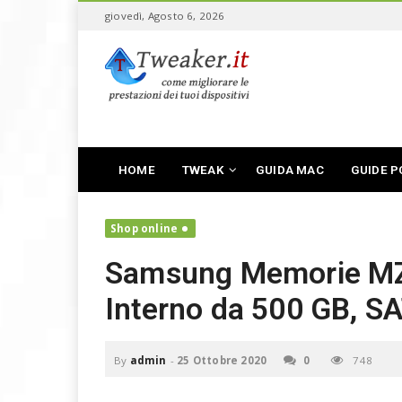
S
giovedì, Agosto 6, 2026
k
i
T
p
w
t
e
o
a
m
k
a
e
i
r
n
HOME
TWEAK
GUIDA MAC
GUIDE P
,
c
f
o
a
n
Shop online
i
t
v
e
Samsung Memorie M
o
n
l
t
Interno da 500 GB, SA
a
r
e
i
By
admin
-
25 Ottobre 2020
0
748
l
t