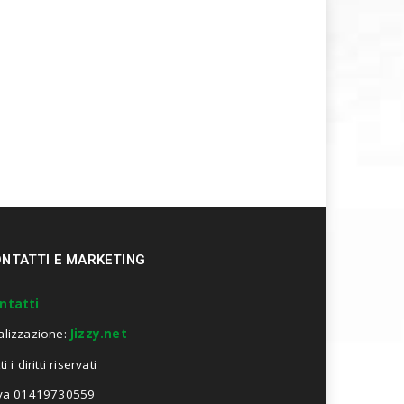
NTATTI E MARKETING
ntatti
alizzazione:
Jizzy.net
ti i diritti riservati
Iva 01419730559