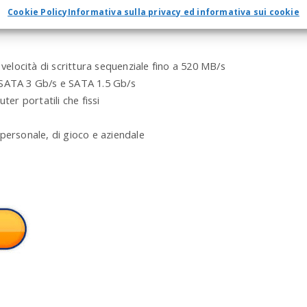
Cookie Policy
Informativa sulla privacy ed informativa sui cookie
a
r
c
h
 velocità di scrittura sequenziale fino a 520 MB/s
a
n
 SATA 3 Gb/s e SATA 1.5 Gb/s
d
ter portatili che fissi
h
i
personale, di gioco e aziendale
t
e
n
t
e
r
.
.
.