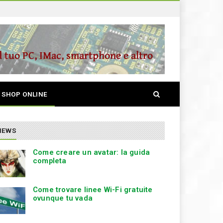
S
SHOP ONLINE
e
a
r
c
NEWS
h
Come creare un avatar: la guida
completa
Come trovare linee Wi-Fi gratuite
ovunque tu vada