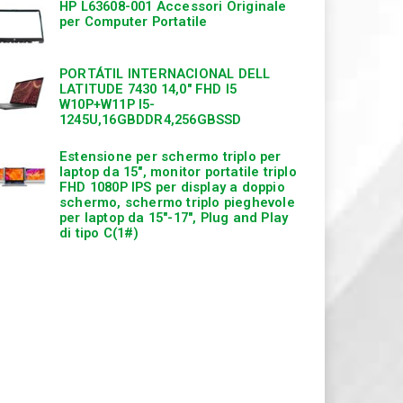
HP L63608-001 Accessori Originale
per Computer Portatile
PORTÁTIL INTERNACIONAL DELL
LATITUDE 7430 14,0″ FHD I5
W10P+W11P I5-
1245U,16GBDDR4,256GBSSD
Estensione per schermo triplo per
laptop da 15″, monitor portatile triplo
FHD 1080P IPS per display a doppio
schermo, schermo triplo pieghevole
per laptop da 15″-17″, Plug and Play
di tipo C(1#)