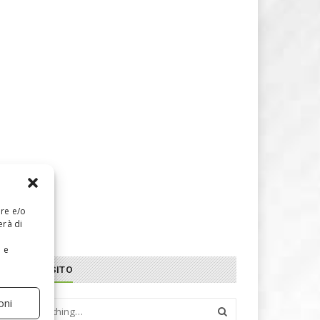
are e/o
erà di
e e
CERCA NEL SITO
oni