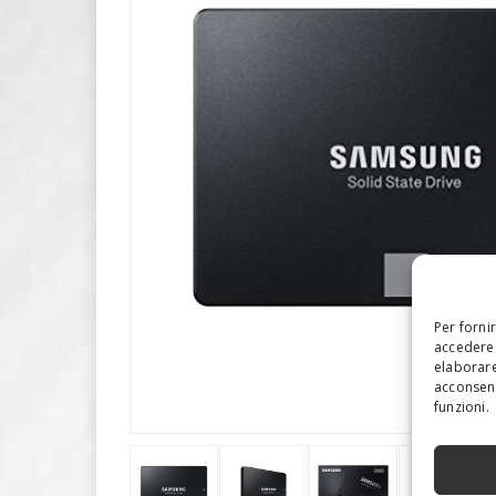
Per forni
accedere 
elaborare
acconsent
funzioni.