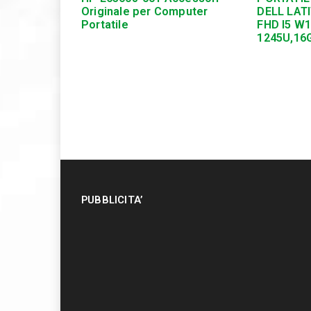
Originale per Computer
DELL LATI
Portatile
FHD I5 W
1245U,16
PUBBLICITA’