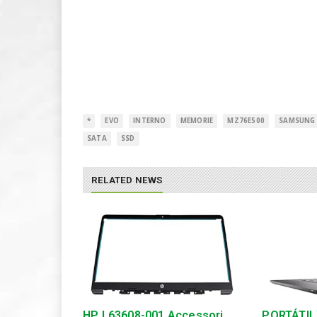
*
EVO
INTERNO
MEMORIE
MZ76E500
SAMSUNG
SATA
SSD
RELATED NEWS
HP L63608-001 Accessori
PORTÁTIL