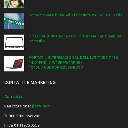
Come trovare linee Wi-Fi gratuite ovunque tu vada
HP L63608-001 Accessori Originale per Computer
Portatile
PORTÁTIL INTERNACIONAL DELL LATITUDE 7430
14,0″ FHD I5 W10P+W11P I5-
1245U,16GBDDR4,256GBSSD
CONTATTI E MARKETING
Contatti
Realizzazione:
Jizzy.net
Tutti i diritti riservati
P.Iva 01419730559