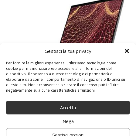
Gestisci la tua privacy
Per fornire le migliori esperienze, utilizziamo tecnologie come i
cookie per memorizzare e/o accedere alle informazioni del
PORTÁTIL INTERNACIONAL DELL LATITUDE
dispositivo. Il consenso a queste tecnologie ci permetterà di
7430 14,0″ FHD I5 W10P+W11P I5-
elaborare dati come il comportamento di navigazione o ID unici su
1245U,16GBDDR4,256GBSSD
questo sito. Non acconsentire o ritirare il consenso può influire
negativamente su alcune caratteristiche e funzioni.
Accetta
Nega
Gestisci opzioni