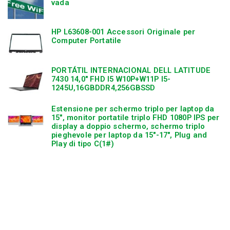
vada
HP L63608-001 Accessori Originale per
Computer Portatile
PORTÁTIL INTERNACIONAL DELL LATITUDE
7430 14,0″ FHD I5 W10P+W11P I5-
1245U,16GBDDR4,256GBSSD
Estensione per schermo triplo per laptop da
15″, monitor portatile triplo FHD 1080P IPS per
display a doppio schermo, schermo triplo
pieghevole per laptop da 15″-17″, Plug and
Play di tipo C(1#)