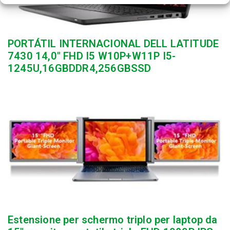
PORTÁTIL INTERNACIONAL DELL LATITUDE
7430 14,0″ FHD I5 W10P+W11P I5-
1245U,16GBDDR4,256GBSSD
Estensione per schermo triplo per laptop da