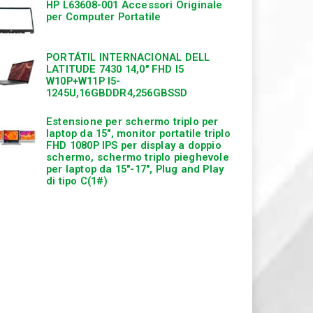
HP L63608-001 Accessori Originale
per Computer Portatile
PORTÁTIL INTERNACIONAL DELL
LATITUDE 7430 14,0″ FHD I5
W10P+W11P I5-
1245U,16GBDDR4,256GBSSD
Estensione per schermo triplo per
laptop da 15″, monitor portatile triplo
FHD 1080P IPS per display a doppio
schermo, schermo triplo pieghevole
per laptop da 15″-17″, Plug and Play
di tipo C(1#)