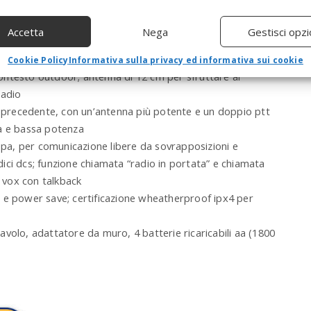
a
r
Accetta
Nega
Gestisci opzi
c
h
Cookie Policy
Informativa sulla privacy ed informativa sui cookie
a
 contesto outdoor; antenna di 12 cm per sfruttare al
n
radio
d
h
ne precedente, con un’antenna più potente e un doppio ptt
i
ta e bassa potenza
t
ropa, per comunicazione libere da sovrapposizioni e
e
odici dcs; funzione chiamata “radio in portata” e chiamata
n
t
e vox con talkback
e
 e power save; certificazione wheatherproof ipx4 per
r
.
volo, adattatore da muro, 4 batterie ricaricabili aa (1800
.
.