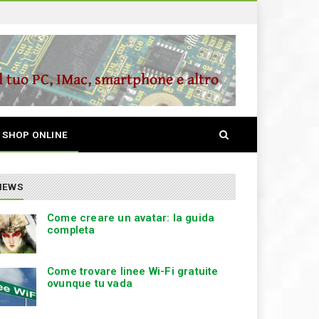
S
SHOP ONLINE
e
a
r
c
NEWS
h
Come creare un avatar: la guida
completa
Come trovare linee Wi-Fi gratuite
ovunque tu vada