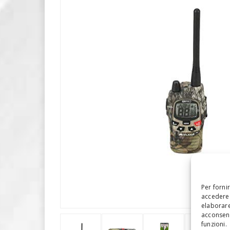
Per forni
accedere 
elaborare
acconsent
funzioni.