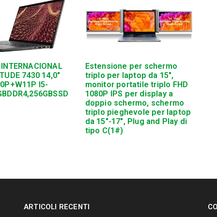
 INTERNACIONAL
Estensione per schermo
TUDE 7430 14,0″
triplo per laptop da 15″,
10P+W11P I5-
monitor portatile triplo FHD
GBDDR4,256GBSSD
1080P IPS per display a
doppio schermo, schermo
triplo pieghevole per laptop
da 15″-17″, Plug and Play di
tipo C(1#)
ARTICOLI RECENTI
CO