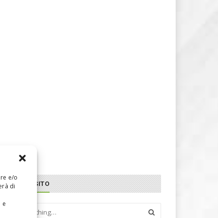
are e/o
CERCA NEL SITO
erà di
e e