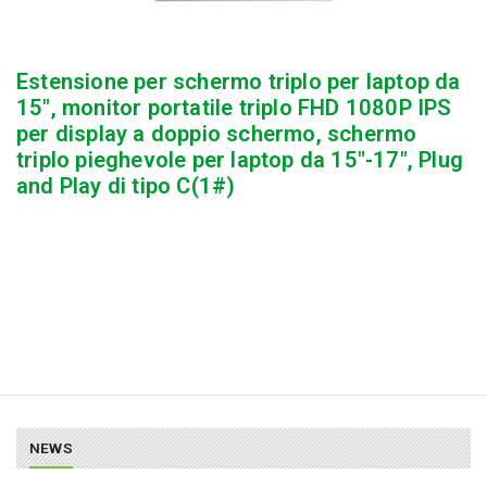
Estensione per schermo triplo per laptop da
15″, monitor portatile triplo FHD 1080P IPS
per display a doppio schermo, schermo
triplo pieghevole per laptop da 15″-17″, Plug
and Play di tipo C(1#)
NEWS