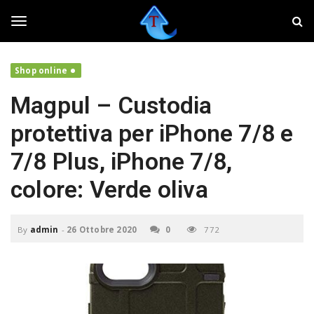
S
T
k
w
i
e
T
p
a
t
k
Shop online
o
e
o
m
r
Magpul – Custodia
a
,
i
f
g
protettiva per iPhone 7/8 e
n
a
c
i
7/8 Plus, iPhone 7/8,
o
v
g
n
o
colore: Verde oliva
t
l
e
a
l
n
r
By
admin
-
26 Ottobre 2020
0
772
t
e
i
e
l
t
u
n
o