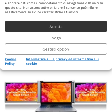
elaborare dati come il comportamento di navigazione o ID unici su
questo sito. Non acconsentire o ritirare il consenso può influire
negativamente su alcune caratteristiche e funzioni.
Accetta
Nega
PORTÁTIL INTERNACIONAL DELL LATITUDE
Gestisci opzioni
7430 14,0″ FHD I5 W10P+W11P I5-
1245U,16GBDDR4,256GBSSD
Cookie
Informativa sulla privacy ed informativa sui
Policy
cookie