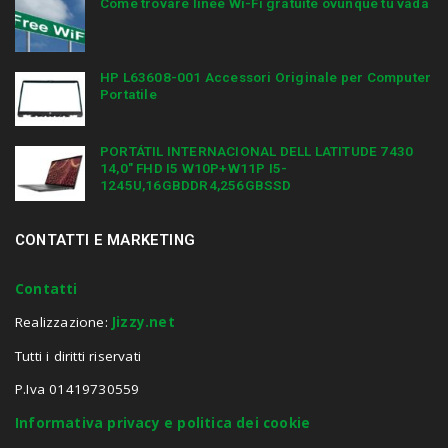
Come trovare linee Wi-Fi gratuite ovunque tu vada
HP L63608-001 Accessori Originale per Computer
Portatile
PORTÁTIL INTERNACIONAL DELL LATITUDE 7430
14,0″ FHD I5 W10P+W11P I5-
1245U,16GBDDR4,256GBSSD
CONTATTI E MARKETING
Contatti
Realizzazione:
Jizzy.net
Tutti i diritti riservati
P.Iva 01419730559
Informativa privacy e politica dei cookie