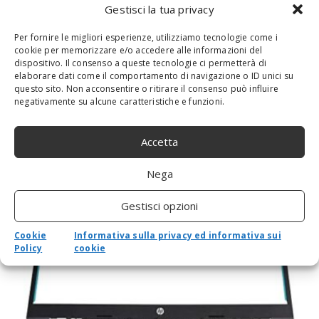
MONITOR PC
NOTEBOOK
PORTATILE
PORTATILE APPLE
Gestisci la tua privacy
PORTATILE GAMING
PORTATILE HP
SCANNER
SCANNER PORTATILE
Per fornire le migliori esperienze, utilizziamo tecnologie come i
SMARTPHONE
STAMPANTE
STAMPANTE 3D
STAMPANTE LASER
cookie per memorizzare e/o accedere alle informazioni del
STAMPANTE WIFI
TABLET
WEBCAM
ZINK
dispositivo. Il consenso a queste tecnologie ci permetterà di
elaborare dati come il comportamento di navigazione o ID unici su
questo sito. Non acconsentire o ritirare il consenso può influire
negativamente su alcune caratteristiche e funzioni.
RELATED NEWS
Accetta
Nega
Gestisci opzioni
Cookie
Informativa sulla privacy ed informativa sui
Policy
cookie