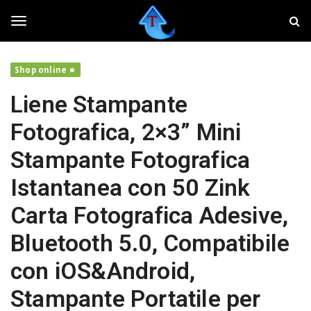
S
T
k
w
i
e
T
p
a
t
k
Shop online
o
e
o
m
r
Liene Stampante
a
,
i
f
g
Fotografica, 2×3” Mini
n
a
c
i
Stampante Fotografica
o
v
g
n
o
Istantanea con 50 Zink
t
l
e
a
l
Carta Fotografica Adesive,
n
r
t
e
Bluetooth 5.0, Compatibile
i
e
l
con iOS&Android,
t
u
n
Stampante Portatile per
o