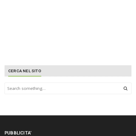
CERCA NEL SITO
S
e
a
r
c
h
a
n
PUBBLICITA’
d