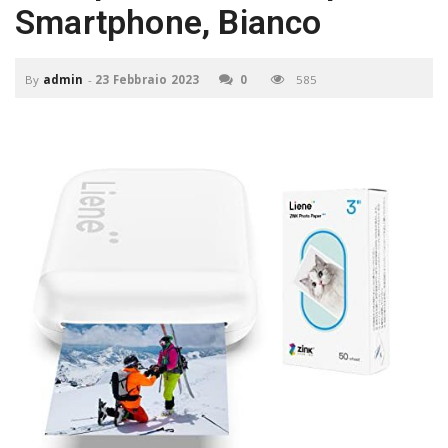
P
Smartphone, Bianco
C
a
By
admin
-
23 Febbraio 2023
0
585
v
i
g
a
t
i
o