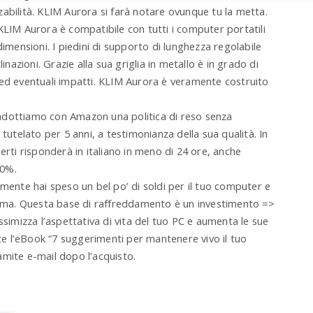
abilità. KLIM Aurora si farà notare ovunque tu la metta.
Aurora è compatibile con tutti i computer portatili
dimensioni. I piedini di supporto di lunghezza regolabile
inazioni. Grazie alla sua griglia in metallo è in grado di
 ed eventuali impatti. KLIM Aurora è veramente costruito
ottiamo con Amazon una politica di reso senza
tutelato per 5 anni, a testimonianza della sua qualità. In
erti risponderà in italiano in meno di 24 ore, anche
00%.
e hai speso un bel po’ di soldi per il tuo computer e
ma. Questa base di raffreddamento è un investimento =>
mizza l’aspettativa di vita del tuo PC e aumenta le sue
e l’eBook “7 suggerimenti per mantenere vivo il tuo
amite e-mail dopo l’acquisto.