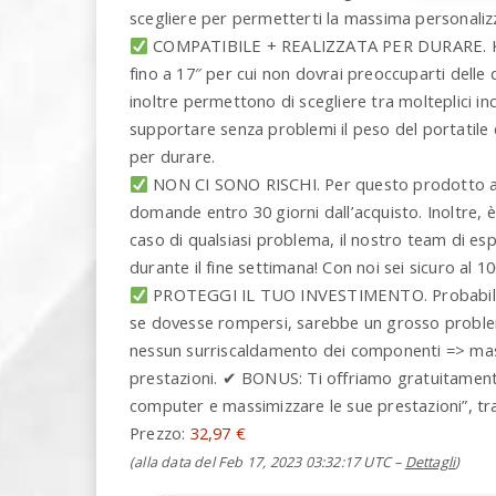
scegliere per permetterti la massima personalizz
COMPATIBILE + REALIZZATA PER DURARE. KLIM 
fino a 17″ per cui non dovrai preoccuparti delle 
inoltre permettono di scegliere tra molteplici incl
supportare senza problemi il peso del portatile
per durare.
NON CI SONO RISCHI. Per questo prodotto ad
domande entro 30 giorni dall’acquisto. Inoltre, è 
caso di qualsiasi problema, il nostro team di esp
durante il fine settimana! Con noi sei sicuro al 1
PROTEGGI IL TUO INVESTIMENTO. Probabilment
se dovesse rompersi, sarebbe un grosso proble
nessun surriscaldamento dei componenti => massi
prestazioni. ✔ BONUS: Ti offriamo gratuitament
computer e massimizzare le sue prestazioni”, tr
Prezzo:
32,97 €
(alla data del Feb 17, 2023 03:32:17 UTC –
Dettagli
)