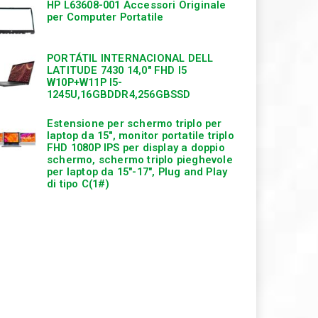
HP L63608-001 Accessori Originale
per Computer Portatile
PORTÁTIL INTERNACIONAL DELL
LATITUDE 7430 14,0″ FHD I5
W10P+W11P I5-
1245U,16GBDDR4,256GBSSD
Estensione per schermo triplo per
laptop da 15″, monitor portatile triplo
FHD 1080P IPS per display a doppio
schermo, schermo triplo pieghevole
per laptop da 15″-17″, Plug and Play
di tipo C(1#)