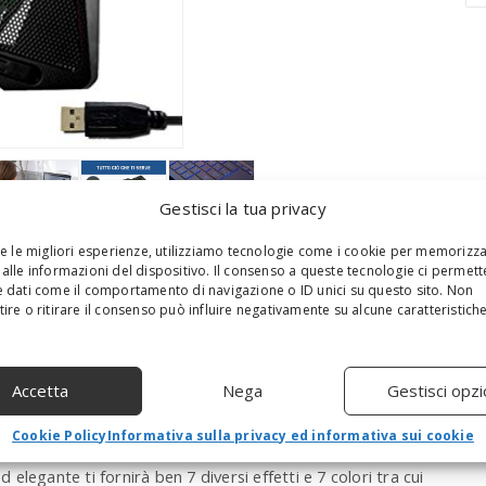
a
r
c
h
a
n
d
h
i
Gestisci la tua privacy
t
e
re le migliori esperienze, utilizziamo tecnologie come i cookie per memorizz
n
alle informazioni del dispositivo. Il consenso a queste tecnologie ci permett
t
 dati come il comportamento di navigazione o ID unici su questo sito. Non
e
ire o ritirare il consenso può influire negativamente su alcune caratteristich
rriscaldamento dei componenti elettronici costituisce
r
are che compaia qualche problema e previenilo grazie a
.
.
otenti da 110 mm che girano a 1200 RPM assieme
.
Accetta
Nega
Gestisci opzi
 laptop in tempi record. Il calore non sarà più un
Cookie Policy
Informativa sulla privacy ed informativa sui cookie
 base refrigerante monocromatica qualsiasi, ma unisce
d elegante ti fornirà ben 7 diversi effetti e 7 colori tra cui