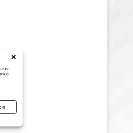
are e/o
erà di
e e
oni