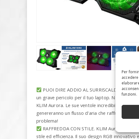
Per forni
accedere 
elaborare
acconsent
PUOI DIRE ADDIO AL SURRISCALDAMENTO. Il su
funzioni.
un grave pericolo per il tuo laptop. Non aspett
KLIM Aurora. Le sue ventole incredibilmente p
genereranno un flusso d’aria che raffredda il tuo
problema!
RAFFREDDA CON STILE. KLIM Aurora non è una
stile ed efficienza. Il suo design RGB innovativo e