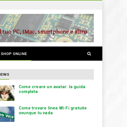
S
SHOP ONLINE
e
a
r
c
NEWS
h
Come creare un avatar: la guida
completa
Come trovare linee Wi-Fi gratuite
ovunque tu vada