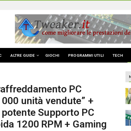
C
ALTRE GUIDE
GIOCHI
PROGRAMMI UTILI
TECH
raffreddamento PC
0 000 unità vendute” +
ù potente Supporto PC
apida 1200 RPM + Gaming