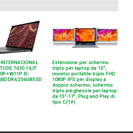
 INTERNACIONAL
Estensione per schermo
TUDE 7430 14,0″
triplo per laptop da 15″,
10P+W11P I5-
monitor portatile triplo FHD
GBDDR4,256GBSSD
1080P IPS per display a
doppio schermo, schermo
triplo pieghevole per laptop
da 15″-17″, Plug and Play di
tipo C(1#)