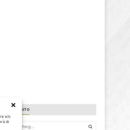
CERCA NEL SITO
are e/o
erà di