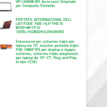
HP L63608-001 Accessori Originale
per Computer Portatile
PORTÁTIL INTERNACIONAL DELL
LATITUDE 7430 14,0″ FHD I5
W10P+W11P I5-
1245U,16GBDDR4,256GBSSD
Estensione per schermo triplo per
laptop da 15″, monitor portatile triplo
FHD 1080P IPS per display a doppio
schermo, schermo triplo pieghevole
per laptop da 15″-17″, Plug and Play
di tipo C(1#)