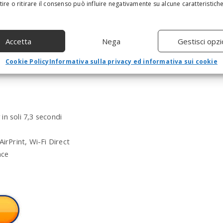
ire o ritirare il consenso può influire negativamente su alcune caratteristich
a
r
c
h
Accetta
Nega
Gestisci opzi
a
n
Cookie Policy
Informativa sulla privacy ed informativa sui cookie
d
h
i
t
e
in soli 7,3 secondi
n
t
e
irPrint, Wi-Fi Direct
r
nce
.
.
.