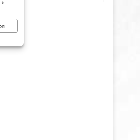
e e
oni