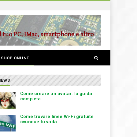
S
SHOP ONLINE
e
a
r
c
NEWS
h
Come creare un avatar: la guida
completa
Come trovare linee Wi-Fi gratuite
ovunque tu vada