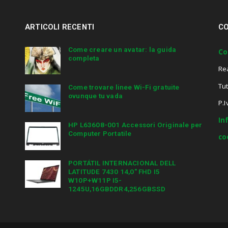
ARTICOLI RECENTI
CO
Come creare un avatar: la guida
Co
completa
Re
Tut
Come trovare linee Wi-Fi gratuite
ovunque tu vada
P.
In
HP L63608-001 Accessori Originale per
Computer Portatile
co
PORTÁTIL INTERNACIONAL DELL
LATITUDE 7430 14,0″ FHD I5
W10P+W11P I5-
1245U,16GBDDR4,256GBSSD