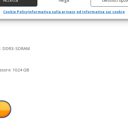
Accetta
Nega
Gestisci opzi
a
r
Cookie Policy
Informativa sulla privacy ed informativa sui cookie
c
h
a
n
d
h
re: DDR3-SDRAM
i
t
e
n
ssore: 1024 GB
t
e
r
.
.
.