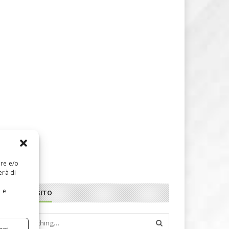
are e/o
erà di
e e
CERCA NEL SITO