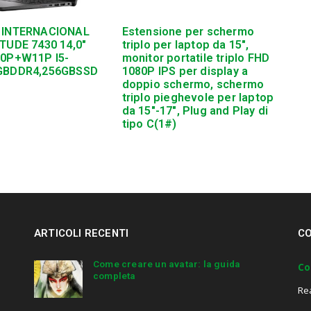
 INTERNACIONAL
Estensione per schermo
TUDE 7430 14,0″
triplo per laptop da 15″,
10P+W11P I5-
monitor portatile triplo FHD
GBDDR4,256GBSSD
1080P IPS per display a
doppio schermo, schermo
triplo pieghevole per laptop
da 15″-17″, Plug and Play di
tipo C(1#)
ARTICOLI RECENTI
CO
Come creare un avatar: la guida
Co
completa
Re