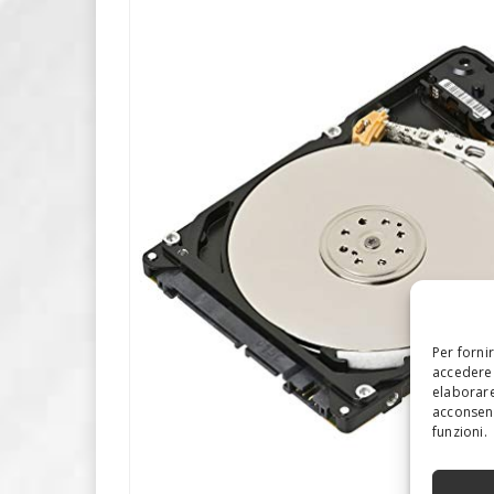
Per forni
accedere 
elaborare
acconsent
funzioni.