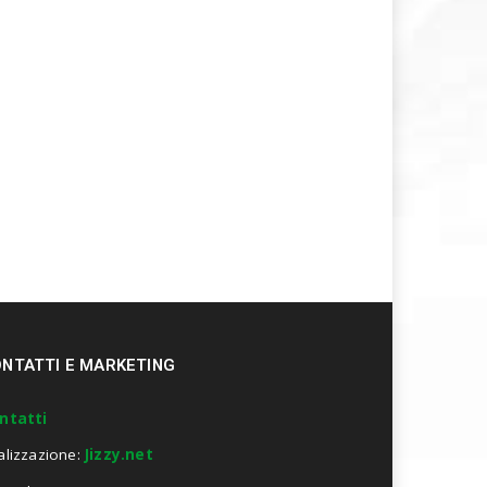
NTATTI E MARKETING
ntatti
alizzazione:
Jizzy.net