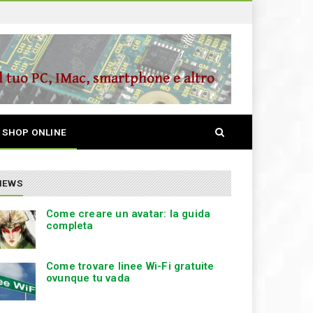
S
SHOP ONLINE
e
a
r
c
NEWS
h
Come creare un avatar: la guida
completa
Come trovare linee Wi-Fi gratuite
ovunque tu vada