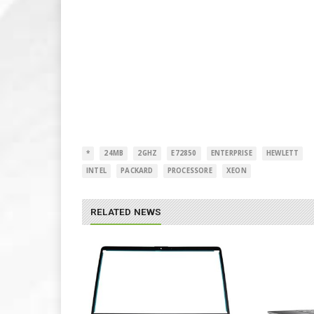
*
24MB
2GHZ
E72850
ENTERPRISE
HEWLETT
INTEL
PACKARD
PROCESSORE
XEON
RELATED NEWS