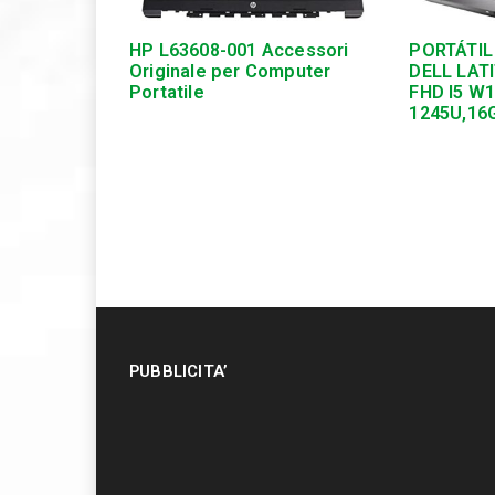
HP L63608-001 Accessori
PORTÁTIL
Originale per Computer
DELL LATI
Portatile
FHD I5 W
1245U,16
PUBBLICITA’