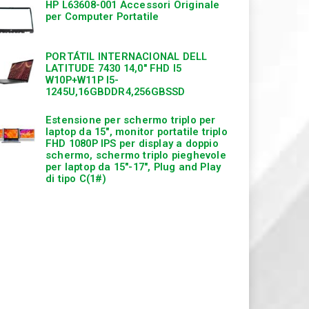
HP L63608-001 Accessori Originale
per Computer Portatile
PORTÁTIL INTERNACIONAL DELL
LATITUDE 7430 14,0″ FHD I5
W10P+W11P I5-
1245U,16GBDDR4,256GBSSD
Estensione per schermo triplo per
laptop da 15″, monitor portatile triplo
FHD 1080P IPS per display a doppio
schermo, schermo triplo pieghevole
per laptop da 15″-17″, Plug and Play
di tipo C(1#)