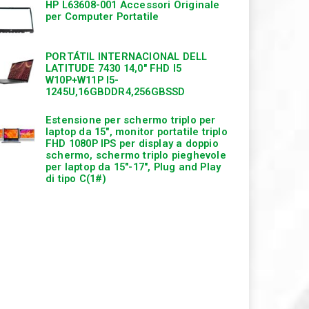
HP L63608-001 Accessori Originale
per Computer Portatile
PORTÁTIL INTERNACIONAL DELL
LATITUDE 7430 14,0″ FHD I5
W10P+W11P I5-
1245U,16GBDDR4,256GBSSD
Estensione per schermo triplo per
laptop da 15″, monitor portatile triplo
FHD 1080P IPS per display a doppio
schermo, schermo triplo pieghevole
per laptop da 15″-17″, Plug and Play
di tipo C(1#)