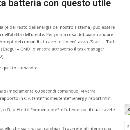
za batteria con questo utile
ria (e del resto dell’energia del nostro sistema) può essere
a dell’abilità dell’utente. Per prima cosa dobbiamo andare
rompt dei comandi attraverso il menù avvio (Start – Tutti
 (Esegui – CMD) o ancora attraverso il task manager
D).
te questo comando:
nuti (mediamente 60 secondi comunque) vi verrà
o rapporto in C:\utenti\*nomeutente*\energy-report.html.
, o D, o H ed il *nomeutente* è l’utente con il quale avete
S
quello che sia sia, non cambia). Troverete all’interno una
e