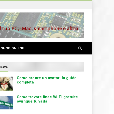
S
SHOP ONLINE
e
a
r
c
NEWS
h
Come creare un avatar: la guida
completa
Come trovare linee Wi-Fi gratuite
ovunque tu vada