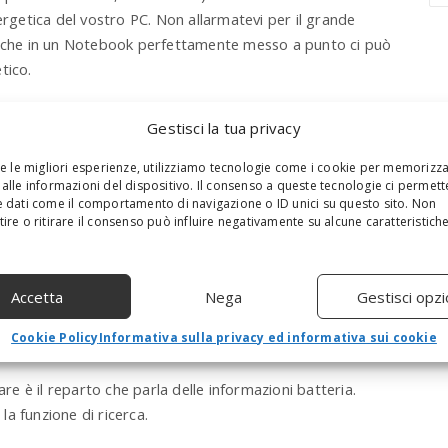
a
ergetica del vostro PC. Non allarmatevi per il grande
r
 anche in un Notebook perfettamente messo a punto ci può
c
tico.
h
a
n
Gestisci la tua privacy
d
h
re le migliori esperienze, utilizziamo tecnologie come i cookie per memorizz
i
alle informazioni del dispositivo. Il consenso a queste tecnologie ci permett
t
 dati come il comportamento di navigazione o ID unici su questo sito. Non
e
ire o ritirare il consenso può influire negativamente su alcune caratteristich
n
t
e
Accetta
Nega
Gestisci opzi
r
.
.
Cookie Policy
Informativa sulla privacy ed informativa sui cookie
.
 è il reparto che parla delle informazioni batteria.
a funzione di ricerca.