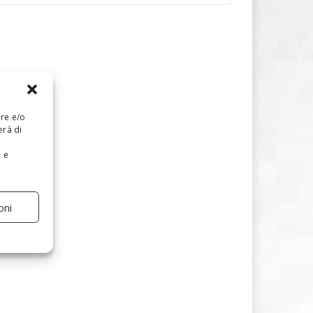
are e/o
erà di
e e
oni