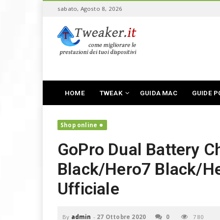
S
sabato, Agosto 8, 2026
k
i
T
p
w
t
e
o
a
m
k
a
e
i
r
n
HOME
TWEAK
GUIDA MAC
GUIDE P
,
c
f
o
a
n
Shop online
i
t
v
e
GoPro Dual Battery Ch
o
n
l
t
Black/Hero7 Black/He
a
r
Ufficiale
e
i
l
t
By
admin
-
27 Ottobre 2020
0
780