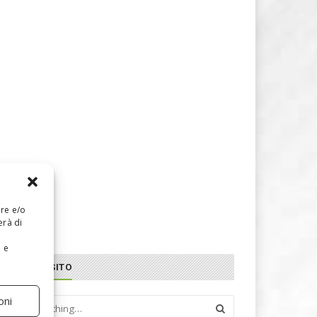
are e/o
erà di
e e
CERCA NEL SITO
oni