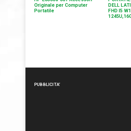
Originale per Computer
DELL LATI
Portatile
FHD I5 W
1245U,16
PUBBLICITA’