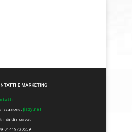
NTATTI E MARKETING
ntatti
alizzazione:
Jizzy.net
ti i diritti riservati
Iva 01419730559