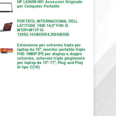
HP L63608-001 Accessori Originale
per Computer Portatile
PORTÁTIL INTERNACIONAL DELL
LATITUDE 7430 14,0″ FHD I5
W10P+W11P I5-
1245U,16GBDDR4,256GBSSD
Estensione per schermo triplo per
laptop da 15″, monitor portatile triplo
FHD 1080P IPS per display a doppio
schermo, schermo triplo pieghevole
per laptop da 15″-17″, Plug and Play
di tipo C(1#)