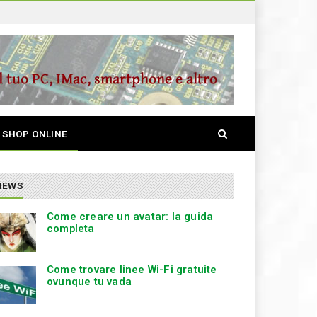
S
SHOP ONLINE
e
a
r
c
NEWS
h
Come creare un avatar: la guida
completa
Come trovare linee Wi-Fi gratuite
ovunque tu vada