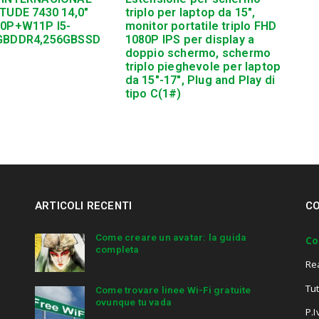
TUDE 7430 14,0″
triplo per laptop da 15″,
10P+W11P I5-
monitor portatile triplo FHD
GBDDR4,256GBSSD
1080P IPS per display a
doppio schermo, schermo
triplo pieghevole per laptop
da 15″-17″, Plug and Play di
tipo C(1#)
ARTICOLI RECENTI
CO
Come creare un avatar: la guida
Co
completa
Re
Tut
Come trovare linee Wi-Fi gratuite
ovunque tu vada
P.