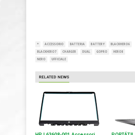
*
ACCESSORIO
BATTERIA
BATTERY
BLACKHERO6
BLACKHERO7
CHARGER
DUAL
GOPRO
HERO8
NERO
UFFICIALE
RELATED NEWS
HP L63608-001 Accessori
PORTÁTIL