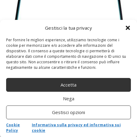
Gestisci la tua privacy
Per fornire le migliori esperienze, utilizziamo tecnologie come i
cookie per memorizzare e/o accedere alle informazioni del
dispositivo. Il consenso a queste tecnologie ci permetterà di
elaborare dati come il comportamento di navigazione o ID unici su
HP L63608-001 Accessori Originale per
questo sito. Non acconsentire o ritirare il consenso può influire
negativamente su alcune caratteristiche e funzioni.
Computer Portatile
Accetta
Nega
Gestisci opzioni
Cookie
Informativa sulla privacy ed informativa sui
Policy
cookie