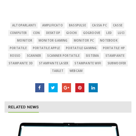
ALTOPARLANTI
AMPLIFICATO
BASSPULSE
CASSA PC
CASSE
COMPUTER
CON
DESKTOP
GIOCHI
GOGROOVE
LED
LUCI
MONITOR
MONITOR GAMING
MONITOR PC
NOTEBOOK
PORTATILE
PORTATILE APPLE
PORTATILE GAMING
PORTATILE HP
ROSSO
SCANNER
SCANNER PORTATILE
SISTEMA
STAMPANTE
STAMPANTE 3D
STAMPANTE LASER
STAMPANTE WIFI
SUBWOOFER
TABLET
WEBCAM
RELATED NEWS