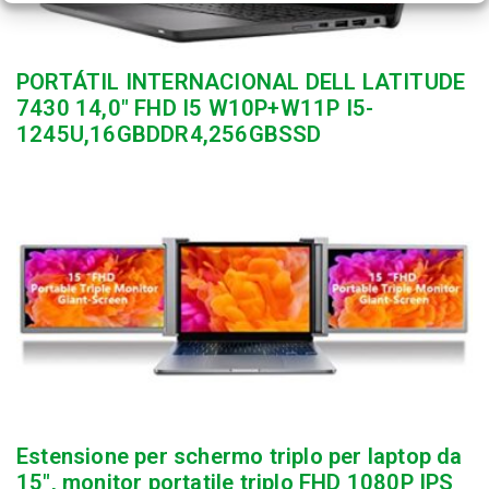
PORTÁTIL INTERNACIONAL DELL LATITUDE
7430 14,0″ FHD I5 W10P+W11P I5-
1245U,16GBDDR4,256GBSSD
Estensione per schermo triplo per laptop da
15″, monitor portatile triplo FHD 1080P IPS