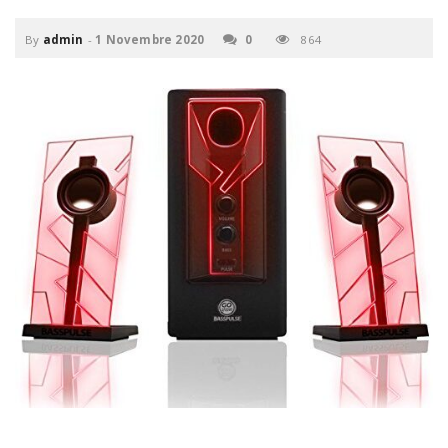
P
C
a
By
admin
-
1 Novembre 2020
0
864
v
i
g
a
t
i
o