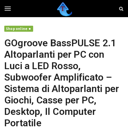
S
T
k
w
i
e
T
p
a
t
k
Shop online
o
e
o
m
r
GOgroove BassPULSE 2.1
a
,
i
f
g
Altoparlanti per PC con
n
a
c
i
Luci a LED Rosso,
o
v
g
n
o
Subwoofer Amplificato –
t
l
e
a
l
Sistema di Altoparlanti per
n
r
t
e
Giochi, Casse per PC,
i
e
l
Desktop, Il Computer
t
u
n
Portatile
o