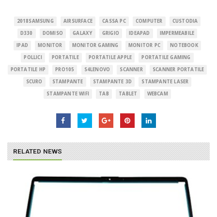
2018SAMSUNG
AIRSURFACE
CASSA PC
COMPUTER
CUSTODIA
D330
DOMISO
GALAXY
GRIGIO
IDEAPAD
IMPERMEABILE
IPAD
MONITOR
MONITOR GAMING
MONITOR PC
NOTEBOOK
POLLICI
PORTATILE
PORTATILE APPLE
PORTATILE GAMING
PORTATILE HP
PRO105
S4LENOVO
SCANNER
SCANNER PORTATILE
SCURO
STAMPANTE
STAMPANTE 3D
STAMPANTE LASER
STAMPANTE WIFI
TAB
TABLET
WEBCAM
RELATED NEWS