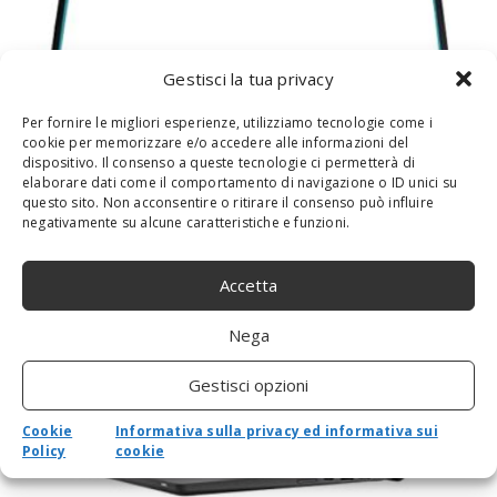
Gestisci la tua privacy
Per fornire le migliori esperienze, utilizziamo tecnologie come i
cookie per memorizzare e/o accedere alle informazioni del
dispositivo. Il consenso a queste tecnologie ci permetterà di
HP L63608-001 Accessori Originale per
elaborare dati come il comportamento di navigazione o ID unici su
questo sito. Non acconsentire o ritirare il consenso può influire
Computer Portatile
negativamente su alcune caratteristiche e funzioni.
Accetta
Nega
Gestisci opzioni
Cookie
Informativa sulla privacy ed informativa sui
Policy
cookie