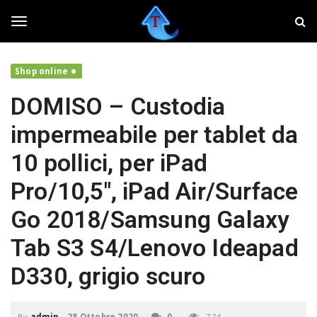
S
T
k
w
i
e
T
p
a
t
k
Shop online
o
e
o
m
r
DOMISO – Custodia
a
,
i
f
g
impermeabile per tablet da
n
a
c
i
10 pollici, per iPad
o
v
g
n
o
Pro/10,5″, iPad Air/Surface
t
l
e
a
l
Go 2018/Samsung Galaxy
n
r
t
e
Tab S3 S4/Lenovo Ideapad
i
e
l
D330, grigio scuro
t
u
n
o
By
admin
-
28 Ottobre 2020
0
774