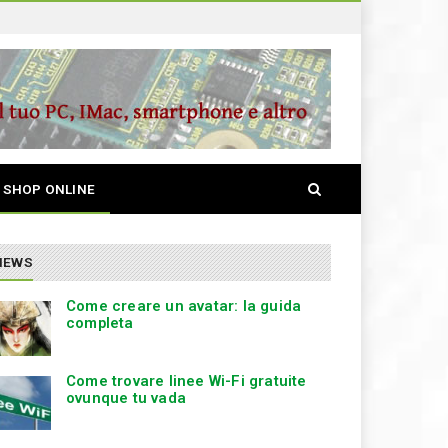
S
SHOP ONLINE
e
a
r
c
NEWS
h
Come creare un avatar: la guida
completa
Come trovare linee Wi-Fi gratuite
ovunque tu vada