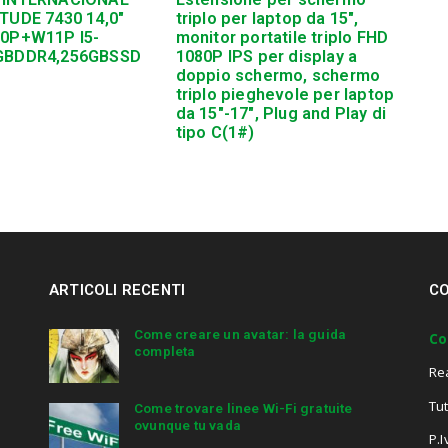
TUDE 7430 14,0″
triplo per laptop da 15″,
10P+W11P I5-
monitor portatile triplo FHD
GBDDR4,256GBSSD
1080P IPS per display a
doppio schermo, schermo
triplo pieghevole per laptop
da 15″-17″, Plug and Play di
tipo C(1#)
ARTICOLI RECENTI
CO
Come creare un avatar: la guida
Co
completa
Re
Tut
Come trovare linee Wi-Fi gratuite
ovunque tu vada
P.