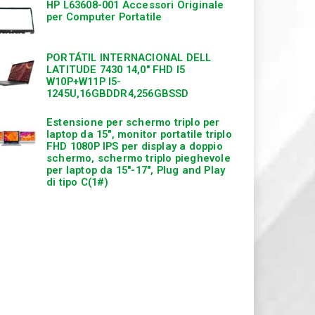
HP L63608-001 Accessori Originale
per Computer Portatile
PORTÁTIL INTERNACIONAL DELL
LATITUDE 7430 14,0″ FHD I5
W10P+W11P I5-
1245U,16GBDDR4,256GBSSD
Estensione per schermo triplo per
laptop da 15″, monitor portatile triplo
FHD 1080P IPS per display a doppio
schermo, schermo triplo pieghevole
per laptop da 15″-17″, Plug and Play
di tipo C(1#)