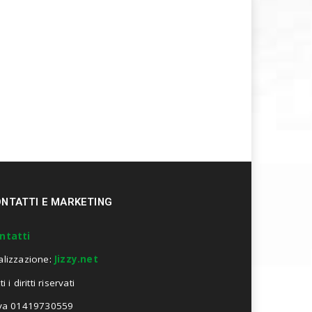
NTATTI E MARKETING
ntatti
alizzazione:
Jizzy.net
ti i diritti riservati
Iva 01419730559