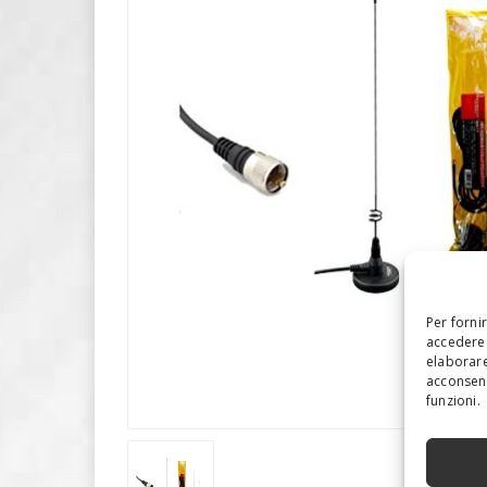
Per forni
accedere 
elaborare
acconsent
funzioni.