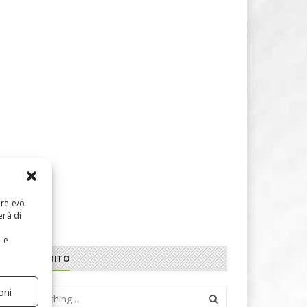
are e/o
erà di
e e
CERCA NEL SITO
oni