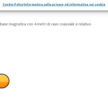
a
Cookie Policy
Informativa sulla privacy ed informativa sui cookie
r
c
h
se magnetica con 4 metri di cavo coassiale e relativo
a
n
d
h
i
t
e
n
t
e
r
.
.
.