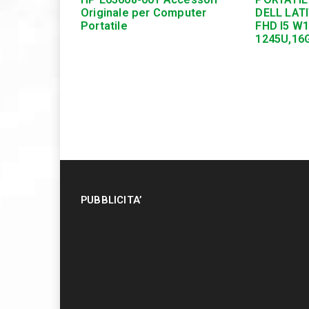
Originale per Computer
DELL LATI
Portatile
FHD I5 W
1245U,16
PUBBLICITA’