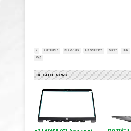
*
ANTENNA
DIAMOND
MAGNETICA
MR77
UHF
VHF
RELATED NEWS
HP L63608-001 Accessori
PORTÁTIL