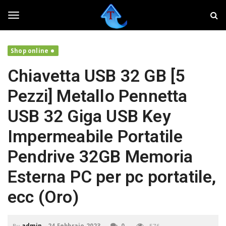
S
T
k
w
i
e
T
p
a
t
k
Shop online
o
e
o
m
r
Chiavetta USB 32 GB [5
a
,
i
f
g
Pezzi] Metallo Pennetta
n
a
c
i
USB 32 Giga USB Key
o
v
g
n
o
Impermeabile Portatile
t
l
e
a
l
Pendrive 32GB Memoria
n
r
t
e
Esterna PC per pc portatile,
i
e
l
ecc (Oro)
t
u
n
o
By
admin
-
24 Febbraio 2023
0
576