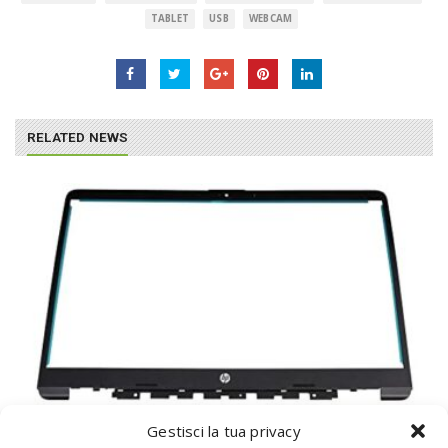
TABLET
USB
WEBCAM
RELATED NEWS
Gestisci la tua privacy
HP L63608-001 Accessori Originale per