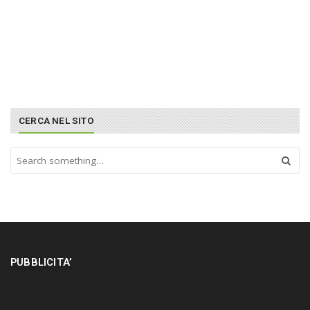
CERCA NEL SITO
S
e
a
r
c
h
a
n
PUBBLICITA’
d
h
i
t