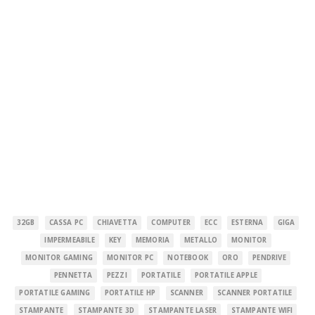
32GB
CASSA PC
CHIAVETTA
COMPUTER
ECC
ESTERNA
GIGA
IMPERMEABILE
KEY
MEMORIA
METALLO
MONITOR
MONITOR GAMING
MONITOR PC
NOTEBOOK
ORO
PENDRIVE
PENNETTA
PEZZI
PORTATILE
PORTATILE APPLE
PORTATILE GAMING
PORTATILE HP
SCANNER
SCANNER PORTATILE
STAMPANTE
STAMPANTE 3D
STAMPANTE LASER
STAMPANTE WIFI