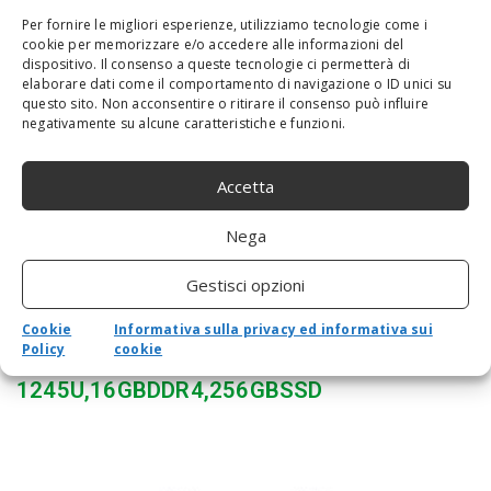
Computer Portatile
Per fornire le migliori esperienze, utilizziamo tecnologie come i
cookie per memorizzare e/o accedere alle informazioni del
dispositivo. Il consenso a queste tecnologie ci permetterà di
elaborare dati come il comportamento di navigazione o ID unici su
questo sito. Non acconsentire o ritirare il consenso può influire
negativamente su alcune caratteristiche e funzioni.
Accetta
Nega
Gestisci opzioni
Cookie
Informativa sulla privacy ed informativa sui
PORTÁTIL INTERNACIONAL DELL LATITUDE
Policy
cookie
7430 14,0″ FHD I5 W10P+W11P I5-
1245U,16GBDDR4,256GBSSD