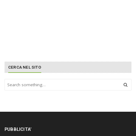
CERCA NEL SITO
S
e
a
r
c
h
a
n
PUBBLICITA’
d