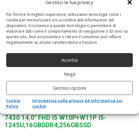
Gestisci la tua privacy
HP L63608-001 Accessori Originale per
Per fornire le migliori esperienze, utilizziamo tecnologie come i
Computer Portatile
cookie per memorizzare e/o accedere alle informazioni del
dispositivo. Il consenso a queste tecnologie ci permetterà di
elaborare dati come il comportamento di navigazione o ID unici su
questo sito. Non acconsentire o ritirare il consenso può influire
negativamente su alcune caratteristiche e funzioni.
Accetta
Nega
Gestisci opzioni
Cookie
Informativa sulla privacy ed informativa sui
Policy
cookie
PORTÁTIL INTERNACIONAL DELL LATITUDE
7430 14,0″ FHD I5 W10P+W11P I5-
1245U,16GBDDR4,256GBSSD