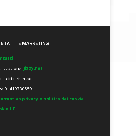
NTATTI E MARKETING
ntatti
alizzazione:
Jizzy.net
ti i diritti riservati
Iva 01419730559
formativa privacy e politica dei cookie
okie UE