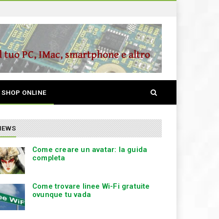
S
SHOP ONLINE
e
a
r
c
NEWS
h
Come creare un avatar: la guida
completa
Come trovare linee Wi-Fi gratuite
ovunque tu vada