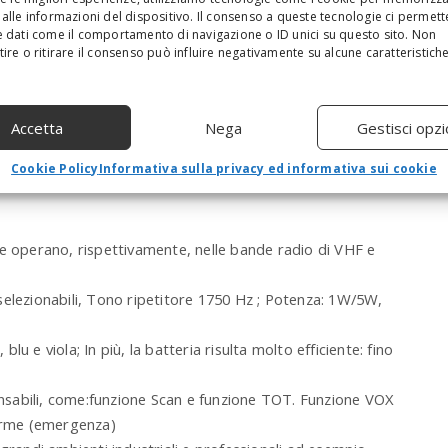
alle informazioni del dispositivo. Il consenso a queste tecnologie ci permett
a
 dati come il comportamento di navigazione o ID unici su questo sito. Non
r
ire o ritirare il consenso può influire negativamente su alcune caratteristich
c
h
a
n
Accetta
Nega
Gestisci opzi
d
h
Cookie Policy
Informativa sulla privacy ed informativa sui cookie
i
t
e
n
he operano, rispettivamente, nelle bande radio di VHF e
t
e
r
selezionabili, Tono ripetitore 1750 Hz ; Potenza: 1W/5W,
.
.
blu e viola; In più, la batteria risulta molto efficiente: fino
.
pensabili, come:funzione Scan e funzione TOT. Funzione VOX
larme (emergenza)