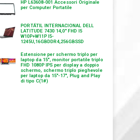
HP L63608-001 Accessori Originale
per Computer Portatile
PORTÁTIL INTERNACIONAL DELL
LATITUDE 7430 14,0″ FHD I5
W10P+W11P I5-
1245U,16GBDDR4,256GBSSD
Estensione per schermo triplo per
laptop da 15″, monitor portatile triplo
FHD 1080P IPS per display a doppio
schermo, schermo triplo pieghevole
per laptop da 15″-17″, Plug and Play
di tipo C(1#)