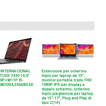
 INTERNACIONAL
Estensione per schermo
TUDE 7430 14,0″
triplo per laptop da 15″,
10P+W11P I5-
monitor portatile triplo FHD
GBDDR4,256GBSSD
1080P IPS per display a
doppio schermo, schermo
triplo pieghevole per laptop
da 15″-17″, Plug and Play di
tipo C(1#)