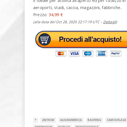
È ideale per attività all’aperto ed per l’utilizzo 
aeroporti, stadi, caccia, magazzini, fabbriche..
Prezzo:
34,99 €
(alla data del Oct 28, 2020 22:17:19 UTC –
Dettagli
)
*
2M70CM
ALFANUMERICA
BAOFENG
CAMOUFLAGE