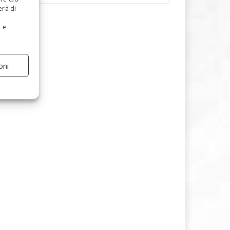
erà di
e e
oni