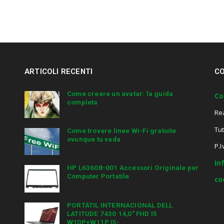
ARTICOLI RECENTI
CO
Come creare un avatar: la guida
Co
completa
Re
Tut
Come trovare linee Wi-Fi gratuite
ovunque tu vada
P.
In
HP L63608-001 Accessori Originale per
Computer Portatile
co
PORTÁTIL INTERNACIONAL DELL
LATITUDE 7430 14,0″ FHD I5
W10P+W11P I5-