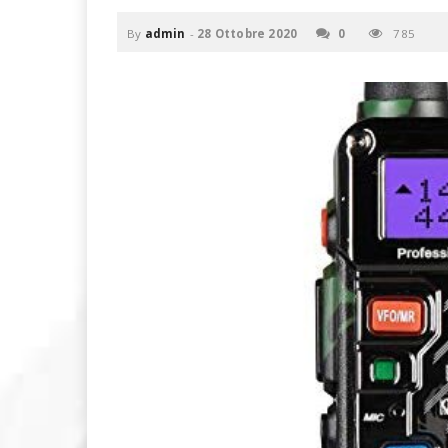
u
o
By
admin
-
28 Ottobre 2020
0
785
P
C