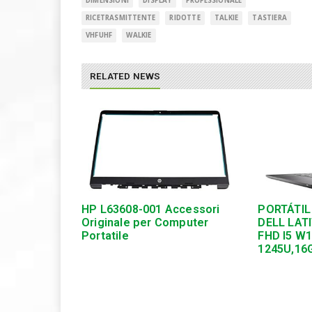
DIMENSIONI
DISPLAY
PROFESSIONALE
RICETRASMITTENTE
RIDOTTE
TALKIE
TASTIERA
VHFUHF
WALKIE
RELATED NEWS
HP L63608-001 Accessori
PORTÁTIL
Originale per Computer
DELL LATI
Portatile
FHD I5 W
1245U,16