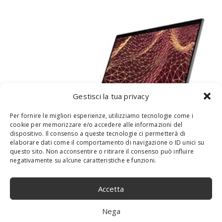
Gestisci la tua privacy
Per fornire le migliori esperienze, utilizziamo tecnologie come i
cookie per memorizzare e/o accedere alle informazioni del
dispositivo. Il consenso a queste tecnologie ci permetterà di
PORTÁTIL INTERNACIONAL DELL LATITUDE
elaborare dati come il comportamento di navigazione o ID unici su
7430 14,0″ FHD I5 W10P+W11P I5-
questo sito. Non acconsentire o ritirare il consenso può influire
negativamente su alcune caratteristiche e funzioni.
1245U,16GBDDR4,256GBSSD
Accetta
Nega