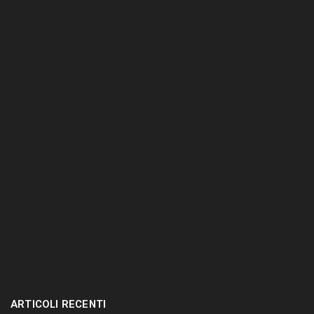
n
t
e
r
.
.
.
ARTICOLI RECENTI