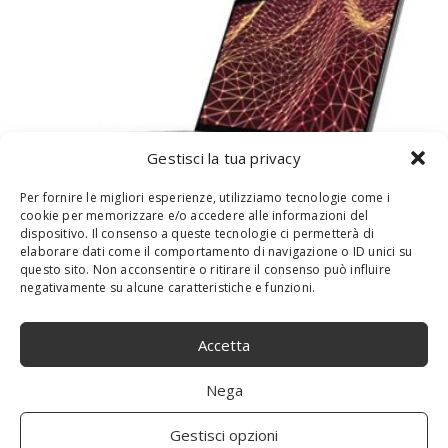
Gestisci la tua privacy
Per fornire le migliori esperienze, utilizziamo tecnologie come i
PORTÁTIL INTERNACIONAL DELL LATITUDE
cookie per memorizzare e/o accedere alle informazioni del
7430 14,0″ FHD I5 W10P+W11P I5-
dispositivo. Il consenso a queste tecnologie ci permetterà di
elaborare dati come il comportamento di navigazione o ID unici su
1245U,16GBDDR4,256GBSSD
questo sito. Non acconsentire o ritirare il consenso può influire
negativamente su alcune caratteristiche e funzioni.
Accetta
Nega
Gestisci opzioni