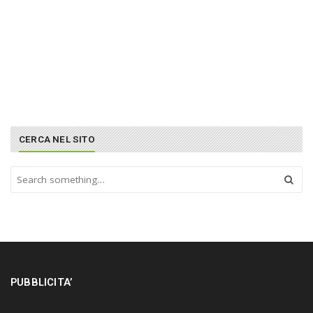
CERCA NEL SITO
S
e
a
r
c
h
a
n
PUBBLICITA’
d
h
i