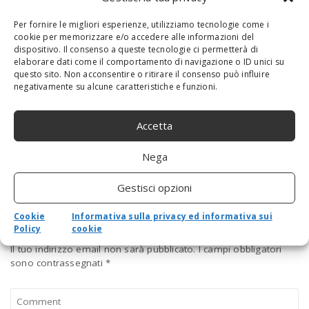
Per fornire le migliori esperienze, utilizziamo tecnologie come i
cookie per memorizzare e/o accedere alle informazioni del
dispositivo. Il consenso a queste tecnologie ci permetterà di
elaborare dati come il comportamento di navigazione o ID unici su
questo sito. Non acconsentire o ritirare il consenso può influire
negativamente su alcune caratteristiche e funzioni.
Come bloccare gli hacker che sfruttano il
tuo smartphone per minare Bitcoin
Accetta
Nega
Gestisci opzioni
COMMENT
Cookie
Informativa sulla privacy ed informativa sui
Leave a reply
Policy
cookie
Il tuo indirizzo email non sarà pubblicato.
I campi obbligatori
sono contrassegnati
*