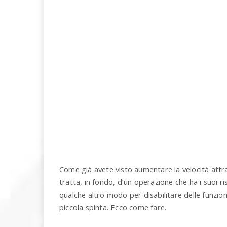
u
o
P
C
Come già avete visto aumentare la velocità attraver
tratta, in fondo, d’un operazione che ha i suoi r
qualche altro modo per disabilitare delle funzioni
piccola spinta. Ecco come fare.