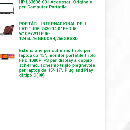
HP L63608-001 Accessori Originale
per Computer Portatile
PORTÁTIL INTERNACIONAL DELL
LATITUDE 7430 14,0″ FHD I5
W10P+W11P I5-
1245U,16GBDDR4,256GBSSD
Estensione per schermo triplo per
laptop da 15″, monitor portatile triplo
FHD 1080P IPS per display a doppio
schermo, schermo triplo pieghevole
per laptop da 15″-17″, Plug and Play
di tipo C(1#)