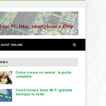
S
SHOP ONLINE
e
a
r
c
NEWS
h
Come creare un avatar: la guida
completa
Come trovare linee Wi-Fi gratuite
ovunque tu vada