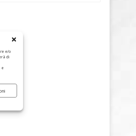
are e/o
erà di
e e
oni