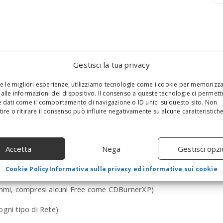
a
r
c
h
a
n
Gestisci la tua privacy
d
h
re le migliori esperienze, utilizziamo tecnologie come i cookie per memorizz
i
alle informazioni del dispositivo. Il consenso a queste tecnologie ci permett
DVD Maker, Media player, Media Center)
t
 dati come il comportamento di navigazione o ID unici su questo sito. Non
e
ire o ritirare il consenso può influire negativamente su alcune caratteristich
 avere i gadget, ovviamente)
n
t
nzioni:
e
Accetta
Nega
Gestisci opzi
r
ei servizi, qui viene proprio rimosso e non è affatto
.
.
Cookie Policy
Informativa sulla privacy ed informativa sui cookie
.
mmi, compresi alcuni Free come CDBurnerXP)
gni tipo di Rete)