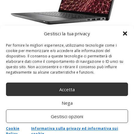
Gestisci la tua privacy
PORTÁTIL INTERNACIONAL DELL LATITUDE
7430 14,0″ FHD I5 W10P+W11P I5-
Per fornire le migliori esperienze, utilizziamo tecnologie come i
1245U,16GBDDR4,256GBSSD
cookie per memorizzare e/o accedere alle informazioni del
dispositivo. Il consenso a queste tecnologie ci permetterà di
elaborare dati come il comportamento di navigazione o ID unici su
questo sito. Non acconsentire o ritirare il consenso può influire
negativamente su alcune caratteristiche e funzioni.
Accetta
Nega
Gestisci opzioni
Cookie
Informativa sulla privacy ed informativa sui
Policy
cookie