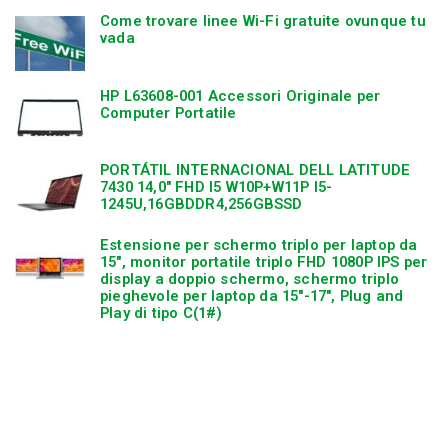
Come trovare linee Wi-Fi gratuite ovunque tu
vada
HP L63608-001 Accessori Originale per
Computer Portatile
PORTÁTIL INTERNACIONAL DELL LATITUDE
7430 14,0″ FHD I5 W10P+W11P I5-
1245U,16GBDDR4,256GBSSD
Estensione per schermo triplo per laptop da
15″, monitor portatile triplo FHD 1080P IPS per
display a doppio schermo, schermo triplo
pieghevole per laptop da 15″-17″, Plug and
Play di tipo C(1#)