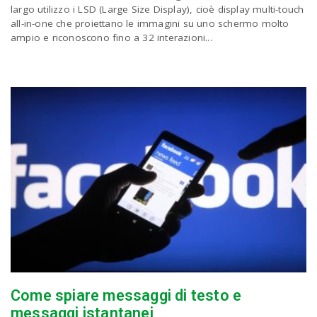
P
largo utilizzo i LSD (Large Size Display), cioè display multi-touch
C
a
all-in-one che proiettano le immagini su uno schermo molto
ampio e riconoscono fino a 32 interazioni...
v
i
g
a
t
i
Come spiare messaggi di testo e
messaggi istantanei
o