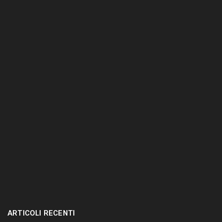
n
t
e
r
.
.
.
ARTICOLI RECENTI