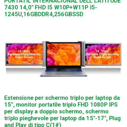
PORTÁTIL INTERNACIONAL DELL LATITUDE
7430 14,0″ FHD I5 W10P+W11P I5-
1245U,16GBDDR4,256GBSSD
Estensione per schermo triplo per laptop da
15″, monitor portatile triplo FHD 1080P IPS
per display a doppio schermo, schermo
triplo pieghevole per laptop da 15″-17″, Plug
and Play di tipo C(1#)