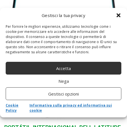
Gestisci la tua privacy
Per fornire le migliori esperienze, utilizziamo tecnologie come i
cookie per memorizzare e/o accedere alle informazioni del
HP L63608-001 Accessori Originale per
dispositivo. Il consenso a queste tecnologie ci permetterà di
elaborare dati come il comportamento di navigazione o ID unici su
Computer Portatile
questo sito. Non acconsentire o ritirare il consenso può influire
negativamente su alcune caratteristiche e funzioni.
Accetta
Nega
Gestisci opzioni
Cookie
Informativa sulla privacy ed informativa sui
Policy
cookie