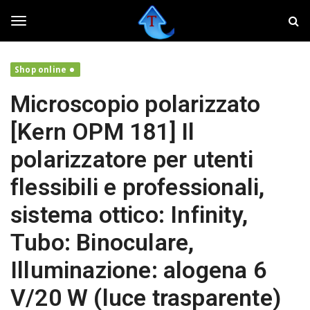
S
T
k
w
i
e
T
p
a
t
k
Shop online
o
e
o
m
r
Microscopio polarizzato
a
,
i
f
g
[Kern OPM 181] Il
n
a
c
i
polarizzatore per utenti
o
v
g
n
o
flessibili e professionali,
t
l
e
a
l
sistema ottico: Infinity,
n
r
t
e
Tubo: Binoculare,
i
e
l
Illuminazione: alogena 6
t
u
n
V/20 W (luce trasparente)
o