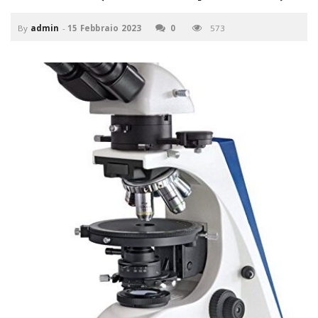
P
C
a
By
admin
-
15 Febbraio 2023
0
573
v
i
g
a
t
i
o