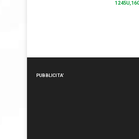
1245U,16
PUBBLICITA’