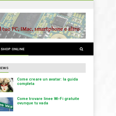
S
SHOP ONLINE
e
a
r
c
NEWS
h
Come creare un avatar: la guida
completa
Come trovare linee Wi-Fi gratuite
ovunque tu vada