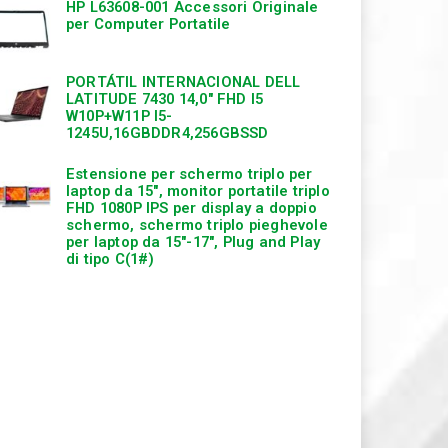
HP L63608-001 Accessori Originale
per Computer Portatile
PORTÁTIL INTERNACIONAL DELL
LATITUDE 7430 14,0″ FHD I5
W10P+W11P I5-
1245U,16GBDDR4,256GBSSD
Estensione per schermo triplo per
laptop da 15″, monitor portatile triplo
FHD 1080P IPS per display a doppio
schermo, schermo triplo pieghevole
per laptop da 15″-17″, Plug and Play
di tipo C(1#)