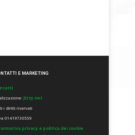
NTATTI E MARKETING
ntatti
alizzazione:
Jizzy.net
ti i diritti riservati
Iva 01419730559
formativa privacy e politica dei cookie