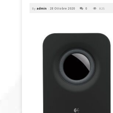
u
o
By
admin
-
28 Ottobre 2020
0
825
P
C