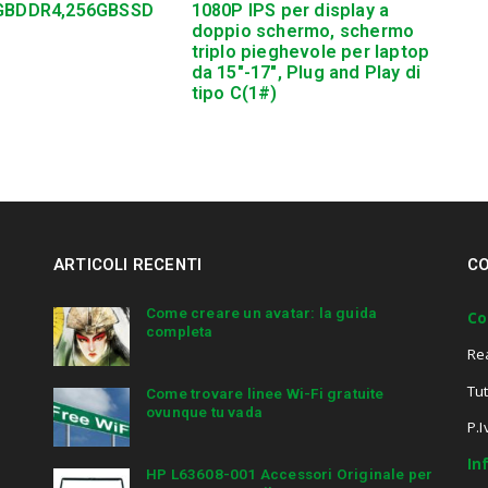
GBDDR4,256GBSSD
1080P IPS per display a
doppio schermo, schermo
triplo pieghevole per laptop
da 15″-17″, Plug and Play di
tipo C(1#)
ARTICOLI RECENTI
CO
Come creare un avatar: la guida
Co
completa
Re
Tut
Come trovare linee Wi-Fi gratuite
ovunque tu vada
P.
In
HP L63608-001 Accessori Originale per