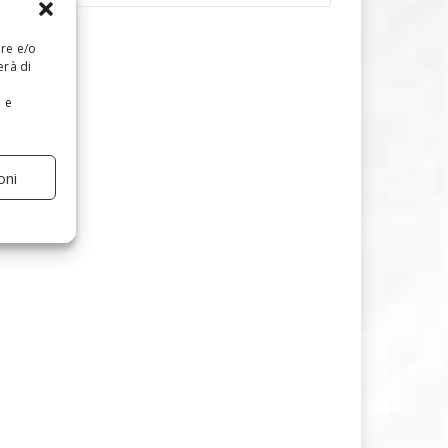
are e/o
erà di
e e
oni