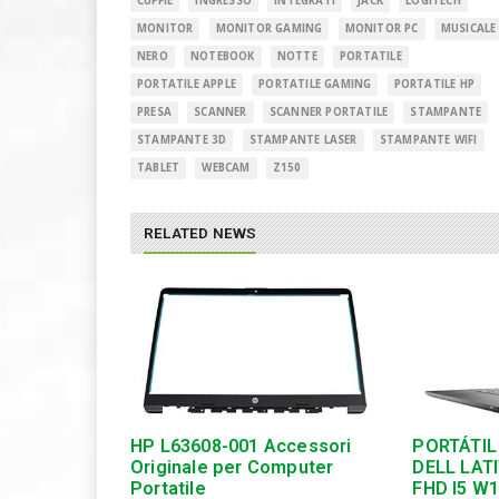
CUFFIE
INGRESSO
INTEGRATI
JACK
LOGITECH
MONITOR
MONITOR GAMING
MONITOR PC
MUSICALE
NERO
NOTEBOOK
NOTTE
PORTATILE
PORTATILE APPLE
PORTATILE GAMING
PORTATILE HP
PRESA
SCANNER
SCANNER PORTATILE
STAMPANTE
STAMPANTE 3D
STAMPANTE LASER
STAMPANTE WIFI
TABLET
WEBCAM
Z150
RELATED NEWS
HP L63608-001 Accessori
PORTÁTIL
Originale per Computer
DELL LATI
Portatile
FHD I5 W