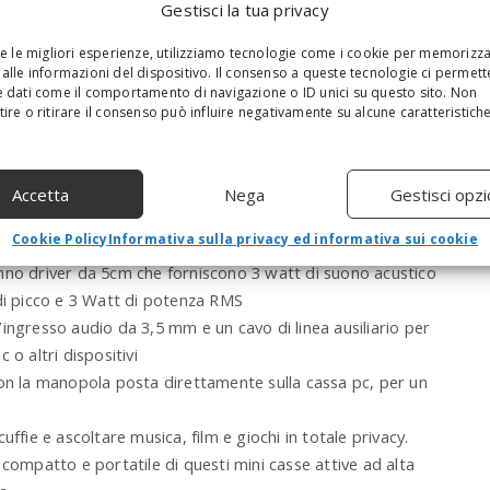
Gestisci la tua privacy
a
r
re le migliori esperienze, utilizziamo tecnologie come i cookie per memorizz
c
alle informazioni del dispositivo. Il consenso a queste tecnologie ci permett
h
 dati come il comportamento di navigazione o ID unici su questo sito. Non
a
ire o ritirare il consenso può influire negativamente su alcune caratteristich
n
d
h
Accetta
Nega
Gestisci opzi
i
t
e
Cookie Policy
Informativa sulla privacy ed informativa sui cookie
n
nno driver da 5cm che forniscono 3 watt di suono acustico
t
 di picco e 3 Watt di potenza RMS
e
r
l’ingresso audio da 3,5 mm e un cavo di linea ‎ausiliario per
.
 o altri dispositivi
.
con la manopola posta direttamente sulla cassa pc, per un
.
cuffie e ascoltare musica, film e giochi ‎in totale privacy.
 compatto e portatile di questi mini casse attive ad alta