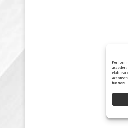
Per forni
accedere 
elaborare
acconsent
funzioni.