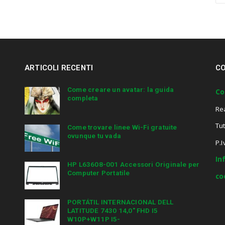
a
r
c
h
a
n
ARTICOLI RECENTI
CO
d
h
i
Come creare un avatar: la guida
Co
completa
t
Re
e
n
Tut
Come trovare linee Wi-Fi gratuite
t
ovunque tu vada
e
P.
r
In
.
HP L63608-001 Accessori Originale per
.
Computer Portatile
co
.
PORTÁTIL INTERNACIONAL DELL
LATITUDE 7430 14,0″ FHD I5
W10P+W11P I5-