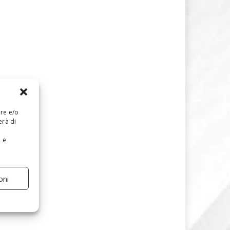
are e/o
erà di
e e
oni