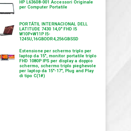
HP L63608-001 Accessori Originale
per Computer Portatile
PORTÁTIL INTERNACIONAL DELL
LATITUDE 7430 14,0″ FHD I5
W10P+W11P I5-
1245U,16GBDDR4,256GBSSD
Estensione per schermo triplo per
laptop da 15″, monitor portatile triplo
FHD 1080P IPS per display a doppio
schermo, schermo triplo pieghevole
per laptop da 15″-17″, Plug and Play
di tipo C(1#)