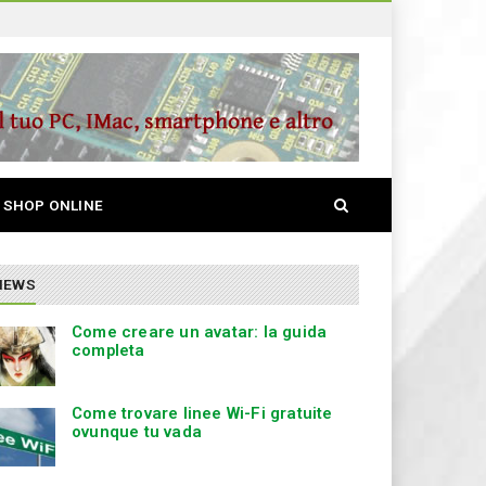
S
SHOP ONLINE
e
a
r
c
NEWS
h
Come creare un avatar: la guida
completa
Come trovare linee Wi-Fi gratuite
ovunque tu vada