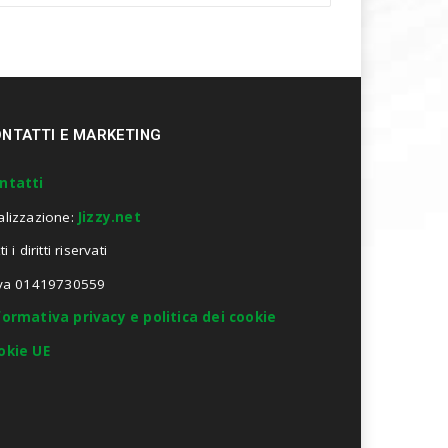
NTATTI E MARKETING
ntatti
alizzazione:
Jizzy.net
ti i diritti riservati
Iva 01419730559
formativa privacy e politica dei cookie
okie UE